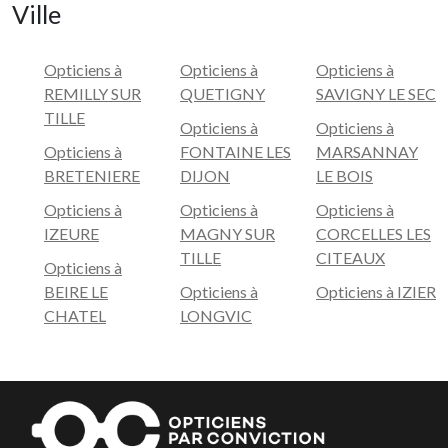
Ville
Opticiens à
Opticiens à
Opticiens à
REMILLY SUR
QUETIGNY
SAVIGNY LE SEC
TILLE
Opticiens à
Opticiens à
Opticiens à
FONTAINE LES
MARSANNAY
BRETENIERE
DIJON
LE BOIS
Opticiens à
Opticiens à
Opticiens à
IZEURE
MAGNY SUR
CORCELLES LES
TILLE
CITEAUX
Opticiens à
BEIRE LE
Opticiens à
Opticiens à IZIER
CHATEL
LONGVIC