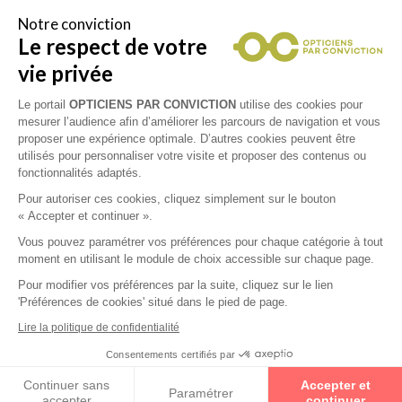
Notre conviction
Le respect de votre
Vous êtes un professionnel de la vue et
vous souhaitez nous rejoindre ?
vie privée
Contactez Alliance Optic, la centrale d’achats et
d’accompagnement des opticiens indépendants
Le portail
OPTICIENS PAR CONVICTION
utilise des cookies pour
mesurer l’audience afin d’améliorer les parcours de navigation et vous
proposer une expérience optimale. D’autres cookies peuvent être
utilisés pour personnaliser votre visite et proposer des contenus ou
fonctionnalités adaptés.
Mentions légales
Pour autoriser ces cookies, cliquez simplement sur le bouton
« Accepter et continuer ».
CGU
Vous pouvez paramétrer vos préférences pour chaque catégorie à tout
moment en utilisant le module de choix accessible sur chaque page.
Politique de confidentialité
Pour modifier vos préférences par la suite, cliquez sur le lien
'Préférences de cookies' situé dans le pied de page.
Contacts
Lire la politique de confidentialité
Consentements certifiés par
2026 © Opticiens Par Conviction. Tous droits
Continuer sans
Accepter et
réservés
Paramétrer
OBERENTZEN
CARTE
accepter
continuer