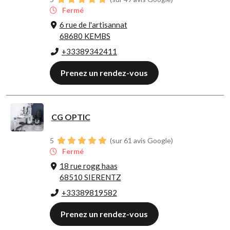
Fermé
6 rue de l'artisannat
68680 KEMBS
+33389342411
Prenez un rendez-vous
CG OPTIC
5
(sur 61 avis Google)
Fermé
18 rue rogg haas
68510 SIERENTZ
+33389819582
Prenez un rendez-vous