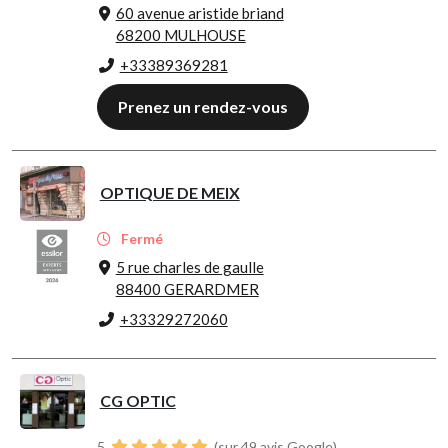
60 avenue aristide briand
68200 MULHOUSE
+33389369281
Prenez un rendez-vous
OPTIQUE DE MEIX
Fermé
5 rue charles de gaulle
88400 GERARDMER
+33329272060
CG OPTIC
5
(sur 49 avis Google)