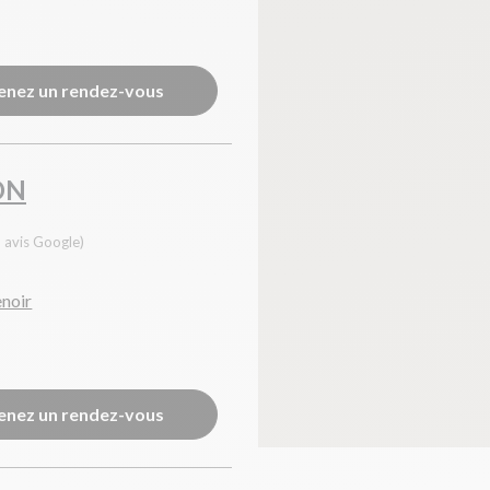
enez un rendez-vous
ON
 avis Google)
enoir
enez un rendez-vous