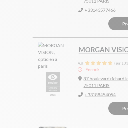
75011 PARIS
+33143577466
Pr
MORGAN VISI
4.8
(sur 133
Fermé
87 boulevard richard l
75011 PARIS
+33188454054
Pr