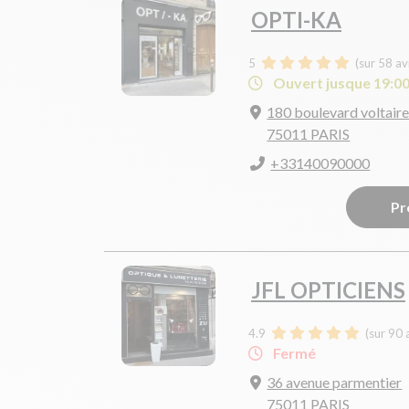
OPTI-KA
5
(sur 58 av
Ouvert jusque 19:0
180 boulevard voltair
75011 PARIS
+33140090000
Pr
JFL OPTICIENS
4.9
(sur 90 
Fermé
36 avenue parmentier
75011 PARIS