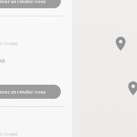
enez un rendez-vous
is Google)
que
enez un rendez-vous
is Google)