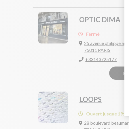
OPTIC DIMA
Fermé
25 avenue philippe au
75011 PARIS
+33143725177
Pr
LOOPS
Ouvert jusque 19:0
28 boulevard beaumar