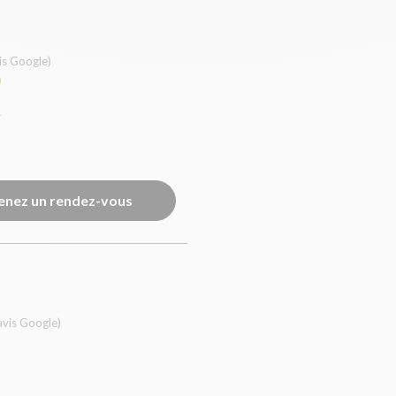
is Google)
0
e
enez un rendez-vous
avis Google)