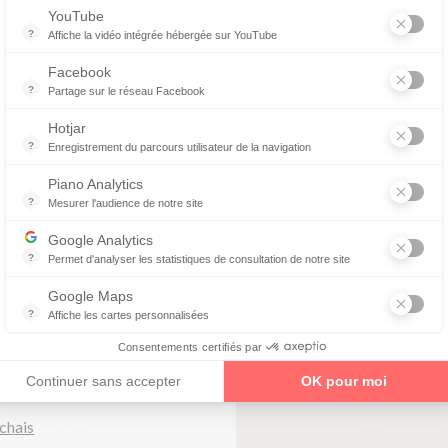
YouTube
?
Affiche la vidéo intégrée hébergée sur YouTube
Annonces avant, entre ou après une vidéo YouTube
Facebook
?
Partage sur le réseau Facebook
Parce que vous ne venez pas tous les jours sur notre site, ce petit 
Hotjar
guste
?
Enregistrement du parcours utilisateur de la navigation
Hotjar est un outil qui permet d'analyser le comportement des visiteurs
Piano Analytics
?
Mesurer l'audience de notre site
collecte des données relatives aux visites de l'utilisateur sur le sit
Google Analytics
enez un rendez-vous
?
Permet d'analyser les statistiques de consultation de notre site
Indispensable pour piloter notre site internet, il permet de mesurer d
Google Maps
?
Affiche les cartes personnalisées
Google Maps est un service mondial de cartographie en ligne (GPS)
Consentements certifiés par
Continuer sans accepter
OK pour moi
0
chais