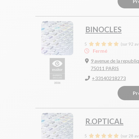
Pr
BINOCLES
5
(sur 92 av
Fermé
9 avenue de la republi
75011 PARIS
+33140218273
Pr
R.OPTICAL
5
(sur 28 av