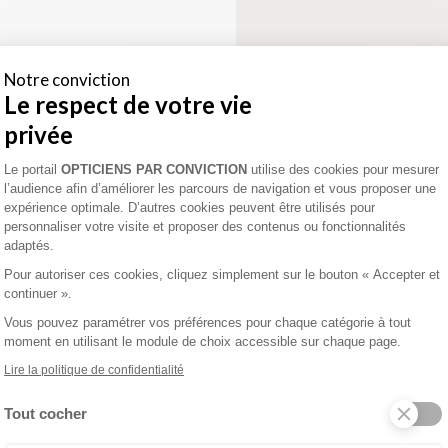
e
Notre conviction
Le respect de votre vie
privée
enez un rendez-vous
Plateforme de Gestion du Consentement 
Le portail
OPTICIENS PAR CONVICTION
utilise des cookies pour mesurer
l’audience afin d’améliorer les parcours de navigation et vous proposer une
expérience optimale. D’autres cookies peuvent être utilisés pour
personnaliser votre visite et proposer des contenus ou fonctionnalités
adaptés.
Pour autoriser ces cookies, cliquez simplement sur le bouton « Accepter et
uniqués
continuer ».
ille
Vous pouvez paramétrer vos préférences pour chaque catégorie à tout
moment en utilisant le module de choix accessible sur chaque page.
Lire la politique de confidentialité
Tout cocher
enez un rendez-vous
Axeptio consent