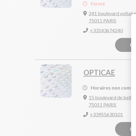
Fermé
241 boulevard voltair
75011 PARIS
+33143674240
Pr
OPTICAE
Horaires non comm
15 boulevard de bellev
75011 PARIS
+33955630101
Pr