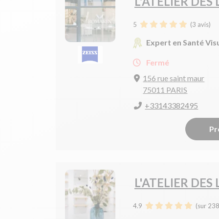
L'ATELIER DES
5
(
3
avis)
Expert en Santé Vis
Fermé
156 rue saint maur
75011 PARIS
+33143382495
Pr
L'ATELIER DES
4.9
(sur 238