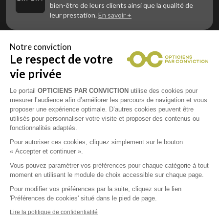
bien-être de leurs clients ainsi que la qualité de
leur prestation.
En savoir +
Notre conviction
Le respect de votre
Vous êtes un professionnel de la vue et
vous souhaitez nous rejoindre ?
vie privée
Contactez Alliance Optic, la centrale d’achats et
d’accompagnement des opticiens indépendants
Le portail
OPTICIENS PAR CONVICTION
utilise des cookies pour
mesurer l’audience afin d’améliorer les parcours de navigation et vous
proposer une expérience optimale. D’autres cookies peuvent être
utilisés pour personnaliser votre visite et proposer des contenus ou
fonctionnalités adaptés.
Mentions légales
Pour autoriser ces cookies, cliquez simplement sur le bouton
« Accepter et continuer ».
CGU
Vous pouvez paramétrer vos préférences pour chaque catégorie à tout
moment en utilisant le module de choix accessible sur chaque page.
Politique de confidentialité
Pour modifier vos préférences par la suite, cliquez sur le lien
'Préférences de cookies' situé dans le pied de page.
Contacts
Lire la politique de confidentialité