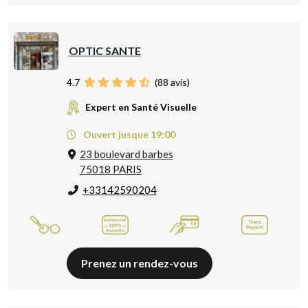
OPTIC SANTE
4.7
(
88
avis)
Expert en Santé Visuelle
Ouvert jusque 19:00
23 boulevard barbes
75018 PARIS
+33142590204
Prenez un rendez-vous