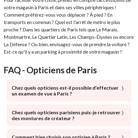
votre magasin à Paris et dans ses villes périphériques !
Comment préférez-vous vous déplacer ? À pied ? En
transports en commun ? Quel est l'arrêt de métro le plus
proche ? Dans les quartiers de Paris tels que Le Marais,
Montmartre, Le Quartier Latin, Les Champs-Élysées ou encore
La Défense ? Ou bien, envisagez-vous de prendre la voiture ?
Est-ce qu'il y a un parking à proximité de votre magasin ?
FAQ - Opticiens de Paris
Chez quels opticiens est-il possible d’effectuer
un examen de vue à Paris ?
La santé visuelle est la priorité des Opticiens Par
Conviction. Ce sont avant tout des professionnels de la
Chez quels opticiens parisiens puis-je retrouver
des montures de créateur ?
vue qui réalisent des contrôles visuels, des prises de
mesures ou encore une mise en situation d’usage
Bien que les lunettes soient avant tout utilisées dans un
(MESU). Aucun détail ne leur échappe pour vous
but médical, ce sont aussi des accessoires tendance
Comment bien choisir son opticien à Paris ?