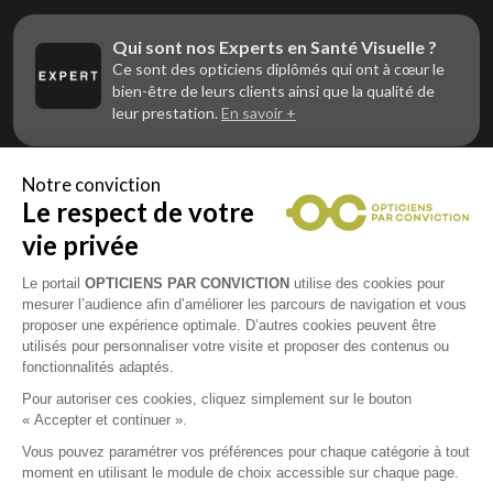
Qui sont nos Experts en Santé Visuelle ?
Ce sont des opticiens diplômés qui ont à cœur le
bien-être de leurs clients ainsi que la qualité de
leur prestation.
En savoir +
Notre conviction
Le respect de votre
Vous êtes un professionnel de la vue et
vous souhaitez nous rejoindre ?
vie privée
Contactez Alliance Optic, la centrale d’achats et
d’accompagnement des opticiens indépendants
Le portail
OPTICIENS PAR CONVICTION
utilise des cookies pour
mesurer l’audience afin d’améliorer les parcours de navigation et vous
proposer une expérience optimale. D’autres cookies peuvent être
utilisés pour personnaliser votre visite et proposer des contenus ou
fonctionnalités adaptés.
Mentions légales
Pour autoriser ces cookies, cliquez simplement sur le bouton
« Accepter et continuer ».
CGU
Vous pouvez paramétrer vos préférences pour chaque catégorie à tout
moment en utilisant le module de choix accessible sur chaque page.
Politique de confidentialité