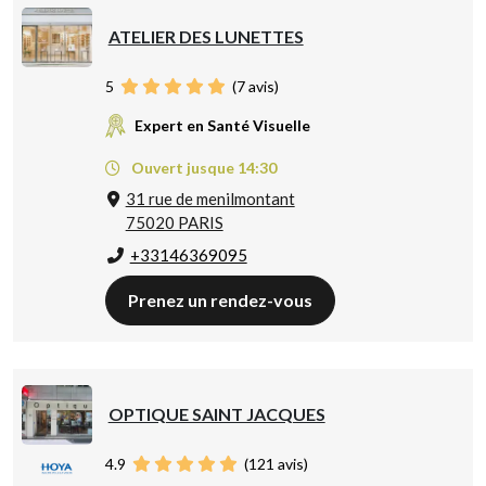
ATELIER DES LUNETTES
5
(
7
avis)
Expert en Santé Visuelle
Ouvert jusque 14:30
31 rue de menilmontant
75020 PARIS
+33146369095
Prenez un rendez-vous
OPTIQUE SAINT JACQUES
4.9
(
121
avis)