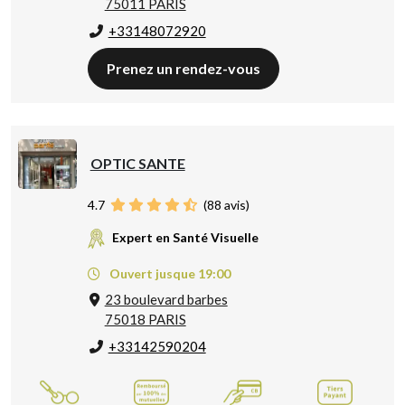
75011 PARIS
+33148072920
Prenez un rendez-vous
OPTIC SANTE
4.7
(
88
avis)
Expert en Santé Visuelle
Ouvert jusque 19:00
23 boulevard barbes
75018 PARIS
+33142590204