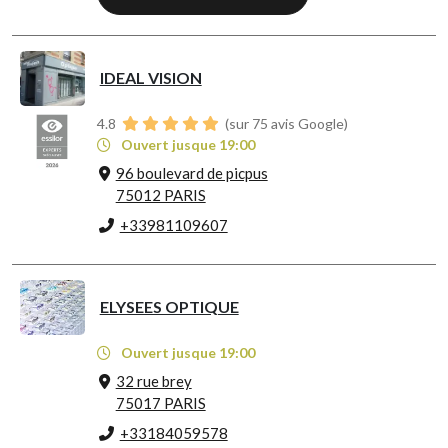
IDEAL VISION
4.8
(sur 75 avis Google)
Ouvert jusque 19:00
96 boulevard de picpus
75012 PARIS
+33981109607
ELYSEES OPTIQUE
Ouvert jusque 19:00
32 rue brey
75017 PARIS
+33184059578