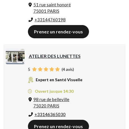
51 rue saint honoré
75001 PARIS
+33144760198
Prenez un rendez-vous
ATELIER DES LUNETTES
5
(
4
avis)
Expert en Santé Visuelle
Ouvert jusque 14:30
98 rue de belleville
75020 PARIS
+33146365030
Prenez un rendez-vous