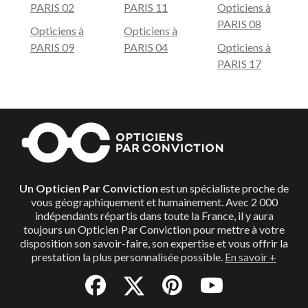
PARIS 02
PARIS 11
Opticiens à
leur est propre. Aller chez un Opticien Par Conviction,
PARIS 08
c’est s’assurer d’une prestation de santé totalement
Opticiens à
Opticiens à
personnalisée. Votre professionnel de la vue répond à
PARIS 09
PARIS 04
Opticiens à
tous vos besoins grâce à ses compétences solides et
PARIS 17
promet une écoute attentive de vos demandes.
Trouver l’opticien adapté à votre budget
Le but des Opticiens Par Conviction n’est pas de vous
vendre des lunettes, mais de répondre en priorité à
votre besoin de santé. Ils vous garantissent une
transparence des prix, en vous proposant les produits
Un Opticien Par Conviction
est un spécialiste proche de
adaptés, de grande qualité, pour le budget qui vous
vous géographiquement et humainement. Avec 2 000
correspond.
indépendants répartis dans toute la France, il y aura
toujours un Opticien Par Conviction pour mettre à votre
disposition son savoir-faire, son expertise et vous offrir la
prestation la plus personnalisée possible.
En savoir +