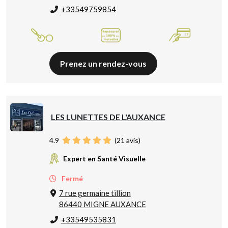
+33549759854
Prenez un rendez-vous
LES LUNETTES DE L'AUXANCE
4.9
(
21
avis)
Expert en Santé Visuelle
Fermé
7 rue germaine tillion
86440 MIGNE AUXANCE
+33549535831