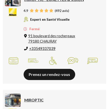
4.9
(
492
avis)
Expert en Santé Visuelle
Fermé
91 boulevard des rochereaux
79180 CHAURAY
+33549337039
Prenez un rendez-vous
MIROPTIC