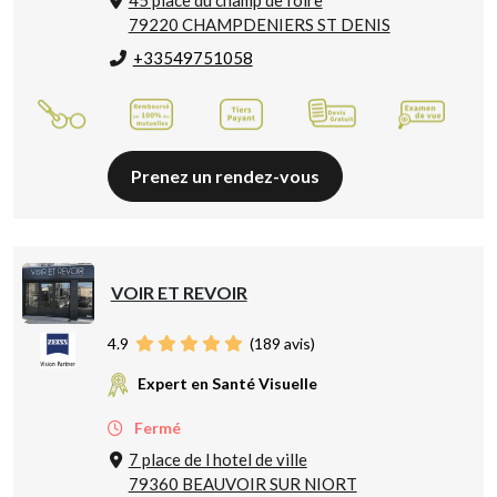
45 place du champ de foire
79220 CHAMPDENIERS ST DENIS
+33549751058
Prenez un rendez-vous
VOIR ET REVOIR
4.9
(
189
avis)
Expert en Santé Visuelle
Fermé
7 place de l hotel de ville
79360 BEAUVOIR SUR NIORT