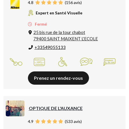
4.8
(
156
avis)
Expert en Santé Visuelle
Fermé
25 bis rue de la tour chabot
79400 SAINT MAIXENT L'ECOLE
+33549055133
Prenez un rendez-vous
OPTIQUE DE L'AUXANCE
4.9
(
533
avis)