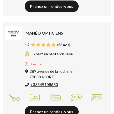
Prenez un rendez-vous
MANÉO OPTICIENS
4.9
(
56
avis)
Expert en Santé Visuelle
Fermé
289 avenue de la rochelle
79000 NIORT
+33549108650
Prenez un rendez-vous