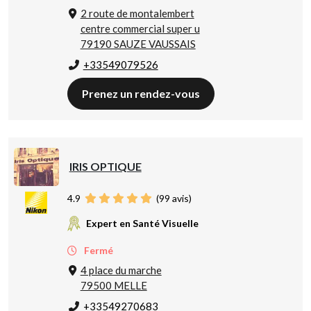
2 route de montalembert
centre commercial super u
79190 SAUZE VAUSSAIS
+33549079526
Prenez un rendez-vous
IRIS OPTIQUE
4.9
(
99
avis)
Expert en Santé Visuelle
Fermé
4 place du marche
79500 MELLE
+33549270683