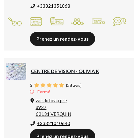
+33321351068
Prenez un rendez-vous
CENTRE DE VISION - OLIVIA K
5
(
38
avis)
Fermé
zac du beau pre
d937
62131 VERQUIN
+33321010640
Prenez un rendez-vous