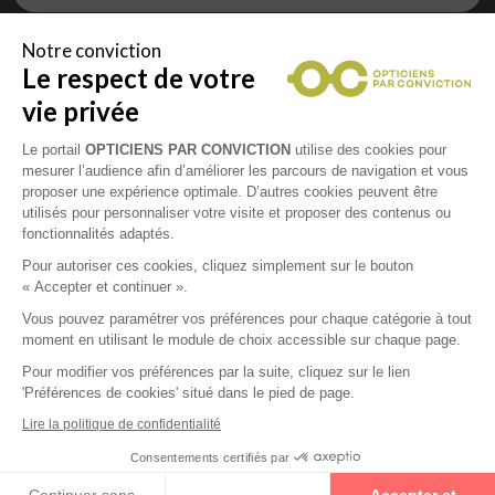
Notre conviction
Le respect de votre
Vous êtes un professionnel de la vue et
vous souhaitez nous rejoindre ?
vie privée
Contactez Alliance Optic, la centrale d’achats et
d’accompagnement des opticiens indépendants
Le portail
OPTICIENS PAR CONVICTION
utilise des cookies pour
mesurer l’audience afin d’améliorer les parcours de navigation et vous
proposer une expérience optimale. D’autres cookies peuvent être
utilisés pour personnaliser votre visite et proposer des contenus ou
fonctionnalités adaptés.
Mentions légales
Pour autoriser ces cookies, cliquez simplement sur le bouton
« Accepter et continuer ».
CGU
Vous pouvez paramétrer vos préférences pour chaque catégorie à tout
moment en utilisant le module de choix accessible sur chaque page.
Politique de confidentialité
Pour modifier vos préférences par la suite, cliquez sur le lien
'Préférences de cookies' situé dans le pied de page.
Contacts
Lire la politique de confidentialité
Consentements certifiés par
2026 © Opticiens Par Conviction. Tous droits