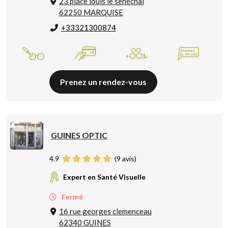
23 place louis le senechal
62250 MARQUISE
+33321300874
Prenez un rendez-vous
GUINES OPTIC
4.9
(
9
avis)
Expert en Santé Visuelle
Fermé
16 rue georges clemenceau
62340 GUINES