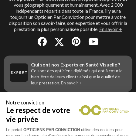
vous géographiquement et humainement. Avec 2 000
indépendants répartis dans toute la France, il y aura
toujours un Opticien Par Conviction pour mettre à votre
disposition son savoir-faire, son expertise et vous offrir la
prestation la plus personnalisée possible.
En savoir +
Qui sont nos Experts en Santé Visuelle ?
Ce sont des opticiens diplômés qui ont à cœur le
bien-être de leurs clients ainsi que la qualité de
leur prestation.
En savoir +
Notre conviction
Le respect de votre
Vous êtes un professionnel de la vue et
vous souhaitez nous rejoindre ?
vie privée
Contactez Alliance Optic, la centrale d’achats et
d’accompagnement des opticiens indépendants
Le portail
OPTICIENS PAR CONVICTION
utilise des cookies pour
mesurer l’audience afin d’améliorer les parcours de navigation et vous