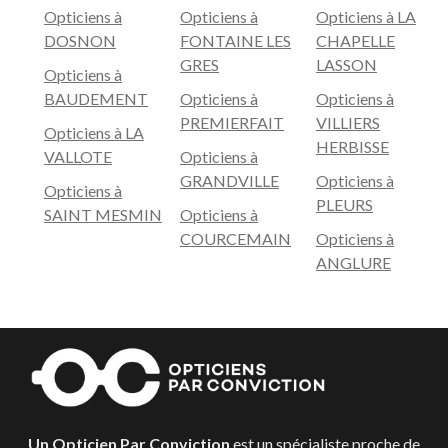
Opticiens à
Opticiens à
Opticiens à LA
DOSNON
FONTAINE LES
CHAPELLE
GRES
LASSON
Opticiens à
BAUDEMENT
Opticiens à
Opticiens à
PREMIERFAIT
VILLIERS
Opticiens à LA
HERBISSE
VALLOTE
Opticiens à
GRANDVILLE
Opticiens à
Opticiens à
PLEURS
SAINT MESMIN
Opticiens à
COURCEMAIN
Opticiens à
ANGLURE
Un Opticien Par Conviction
est un spécialiste proche de