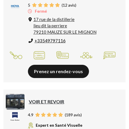
5
(
12
avis)
Fermé
17 rue de la distillerie
lieu dit la perriere
79210 MAUZE SUR LE MIGNON
+33549797116
Prenez un rendez-vous
VOIR ET REVOIR
4.9
(
189
avis)
Expert en Santé Visuelle