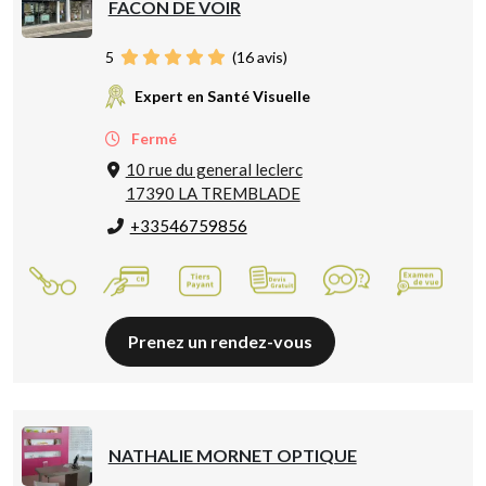
FACON DE VOIR
5
(
16
avis)
Expert en Santé Visuelle
Fermé
10 rue du general leclerc
17390 LA TREMBLADE
+33546759856
Prenez un rendez-vous
NATHALIE MORNET OPTIQUE