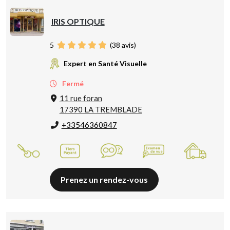
IRIS OPTIQUE
5
(
38
avis)
Expert en Santé Visuelle
Fermé
11 rue foran
17390 LA TREMBLADE
+33546360847
Prenez un rendez-vous