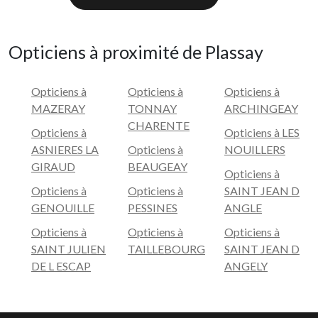
Opticiens à proximité de Plassay
Opticiens à
Opticiens à
Opticiens à
MAZERAY
TONNAY
ARCHINGEAY
CHARENTE
Opticiens à
Opticiens à LES
ASNIERES LA
Opticiens à
NOUILLERS
GIRAUD
BEAUGEAY
Opticiens à
Opticiens à
Opticiens à
SAINT JEAN D
GENOUILLE
PESSINES
ANGLE
Opticiens à
Opticiens à
Opticiens à
SAINT JULIEN
TAILLEBOURG
SAINT JEAN D
DE L ESCAP
ANGELY