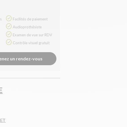
Facilités de paiement
Audioprothésiste
Examen de vue sur RDV
Contrôle visuel gratuit
enez un rendez-vous
E
DET