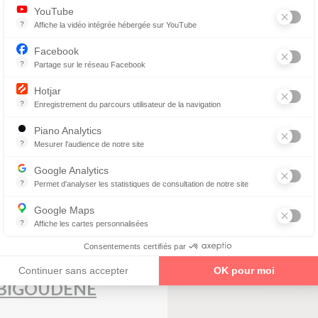
YouTube
?
Affiche la vidéo intégrée hébergée sur YouTube
enez un rendez-vous
Annonces avant, entre ou après une vidéo YouTube
Facebook
?
Partage sur le réseau Facebook
Parce que vous ne venez pas tous les jours sur notre site, ce petit 
IQUE
Hotjar
?
Enregistrement du parcours utilisateur de la navigation
Hotjar est un outil qui permet d'analyser le comportement des visiteurs
Piano Analytics
?
Mesurer l'audience de notre site
collecte des données relatives aux visites de l'utilisateur sur le sit
Z
Google Analytics
?
Permet d'analyser les statistiques de consultation de notre site
Indispensable pour piloter notre site internet, il permet de mesurer d
Google Maps
enez un rendez-vous
?
Affiche les cartes personnalisées
Google Maps est un service mondial de cartographie en ligne (GPS)
Consentements certifiés par
Continuer sans accepter
OK pour moi
 BIGOUDENE