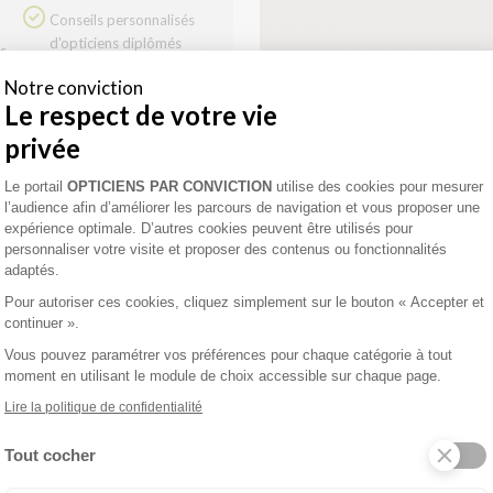
Conseils personnalisés
d'opticiens diplômés
Contrôle visuel gratuit
Notre conviction
Devis gratuit
Le respect de votre vie
privée
Plateforme de Gestion du Consentement 
enez un rendez-vous
Le portail
OPTICIENS PAR CONVICTION
utilise des cookies pour mesurer
l’audience afin d’améliorer les parcours de navigation et vous proposer une
expérience optimale. D’autres cookies peuvent être utilisés pour
personnaliser votre visite et proposer des contenus ou fonctionnalités
adaptés.
L VUE
Pour autoriser ces cookies, cliquez simplement sur le bouton « Accepter et
continuer ».
Vous pouvez paramétrer vos préférences pour chaque catégorie à tout
moment en utilisant le module de choix accessible sur chaque page.
Lire la politique de confidentialité
er u
Tout cocher
Axeptio consent