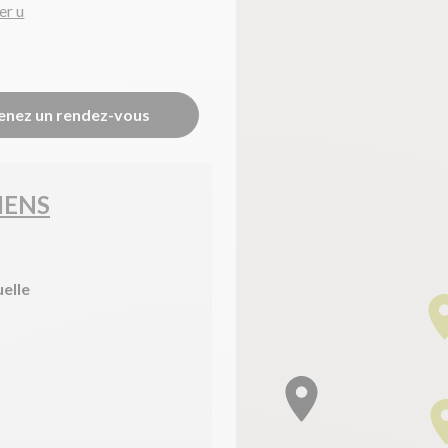
er u
enez un rendez-vous
IENS
uelle