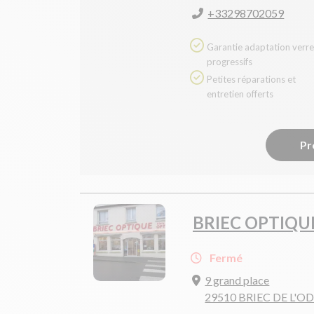
+33298702059
Garantie adaptation verres
progressifs
Petites réparations et
entretien offerts
Pr
BRIEC OPTIQU
Fermé
9 grand place
29510 BRIEC DE L'O