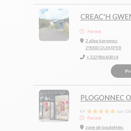
CREAC'H GWE
Fermé
2 allee kernenez
29000 QUIMPER
+33298640814
Pr
PLOGONNEC O
4.9
(sur 135
Fermé
zone de boutefelec