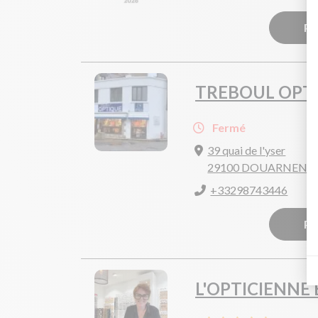
Pr
TREBOUL OPT
Fermé
39 quai de l'yser
29100 DOUARNENE
+33298743446
Pr
L'OPTICIENNE