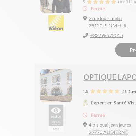
5
(sur 311 a
Fermé
2 rue louis méhu
29120 PLOMEUR
+33298572015
Pr
OPTIQUE LAP
4.8
(
183
avi
Expert en Santé Vis
Fermé
4 bis quai jean jaures
29770 AUDIERNE