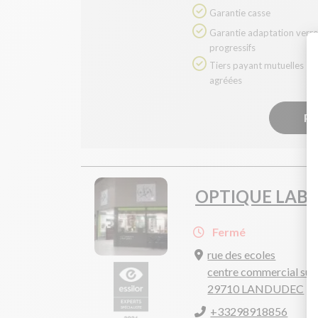
Garantie casse
Garantie adaptation verres
progressifs
Tiers payant mutuelles
agréées
Pr
OPTIQUE LABE
Fermé
rue des ecoles
centre commercial sup
29710 LANDUDEC
+33298918856