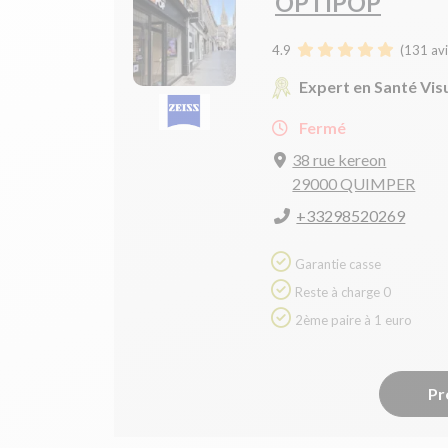
OPTIPOP
4.9
(
131
avi
Expert en Santé Vis
Fermé
38 rue kereon
29000 QUIMPER
+33298520269
Garantie casse
Reste à charge 0
2ème paire à 1 euro
Pr