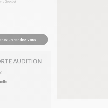
vis Google)
enez un rendez-vous
ORTE AUDITION
s)
uelle