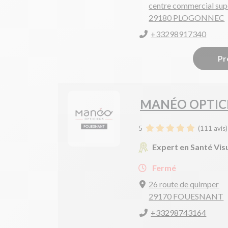
centre commercial sup
29180 PLOGONNEC
+33298917340
Pr
MANÉO OPTIC
5
(
111
avis)
Expert en Santé Vis
Fermé
26 route de quimper
29170 FOUESNANT
+33298743164