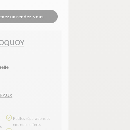
enez un rendez-vous
TOQUOY
uelle
REAUX
Petites réparations et
entretien offerts