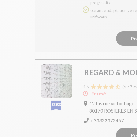
progressifs
Garantie adaptation verres
unifocaux
Pr
REGARD & MO
4.6
(sur 7 a
Fermé
12 bis rue victor hugo
80170 ROSIERES EN
+33322372457
Pr