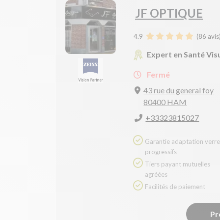
JF OPTIQUE
4.9
(
86
avis
Expert en Santé Vis
Fermé
43 rue du general foy
80400 HAM
+33323815027
Garantie adaptation verres
progressifs
Tiers payant mutuelles
agréées
Facilités de paiement
Pr