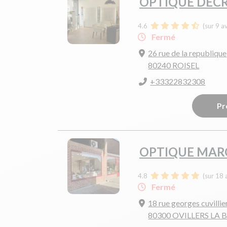
OPTIQUE DEC
4.6
(sur 9 a
Fermé
26 rue de la republique
80240 ROISEL
+33322832308
Pr
OPTIQUE MAR
4.8
(sur 18 
Fermé
18 rue georges cuvillie
80300 OVILLERS LA 