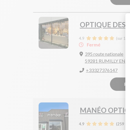
OPTIQUE DES
4.9
(sur 12 
Fermé
395 route nationale
59281 RUMILLY EN 
+33327376147
Pr
MANÉO OPTIQ
4.9
(
259
avi