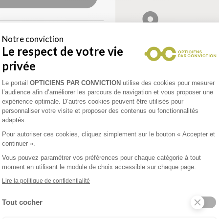
Notre conviction
SENNE
Le respect de votre vie
privée
avis Google)
Plateforme de Gestion du Consentement 
Le portail
OPTICIENS PAR CONVICTION
utilise des cookies pour mesurer
l’audience afin d’améliorer les parcours de navigation et vous proposer une
expérience optimale. D’autres cookies peuvent être utilisés pour
CAMBRESIS
personnaliser votre visite et proposer des contenus ou fonctionnalités
adaptés.
Pour autoriser ces cookies, cliquez simplement sur le bouton « Accepter et
enez un rendez-vous
continuer ».
Vous pouvez paramétrer vos préférences pour chaque catégorie à tout
moment en utilisant le module de choix accessible sur chaque page.
Lire la politique de confidentialité
UE AUDITION
Tout cocher
s)
Axeptio consent