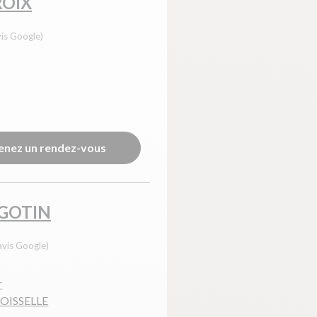
ROIX
vis Google)
enez un rendez-vous
GOTIN
avis Google)
r
BOISSELLE