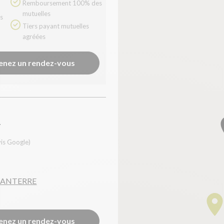
Remboursement 100% des
mutuelles
Tiers payant mutuelles
agréées
enez un rendez-vous
I
vis Google)
 SANTERRE
enez un rendez-vous