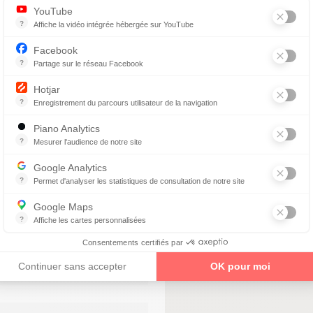
uelle
YouTube
?
Affiche la vidéo intégrée hébergée sur YouTube
Annonces avant, entre ou après une vidéo YouTube
Facebook
?
Partage sur le réseau Facebook
Parce que vous ne venez pas tous les jours sur notre site, ce petit 
Hotjar
TIN
?
Enregistrement du parcours utilisateur de la navigation
Hotjar est un outil qui permet d'analyser le comportement des visiteurs
Piano Analytics
?
Mesurer l'audience de notre site
Conseils personnalisés
collecte des données relatives aux visites de l'utilisateur sur le sit
d'opticiens diplômés
Google Analytics
?
Permet d'analyser les statistiques de consultation de notre site
Devis gratuit
Indispensable pour piloter notre site internet, il permet de mesurer d
Contrôle visuel gratuit
Google Maps
?
Affiche les cartes personnalisées
Google Maps est un service mondial de cartographie en ligne (GPS)
Consentements certifiés par
enez un rendez-vous
Continuer sans accepter
OK pour moi