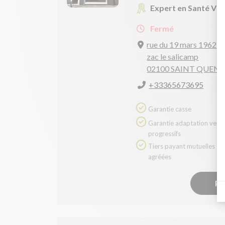
Expert en Santé Vis
Fermé
rue du 19 mars 1962
zac le salicamp
02100 SAINT QUEN
+33365673695
Garantie casse
Garantie adaptation verres
progressifs
Tiers payant mutuelles
agréées
Pr