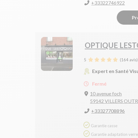
+33322746922
Pr
OPTIQUE LES
5
(
164
avis)
Expert en Santé Vis
Fermé
10 avenue foch
59142 VILLERS OUT
+33327708896
Garantie casse
Garantie adaptation verres