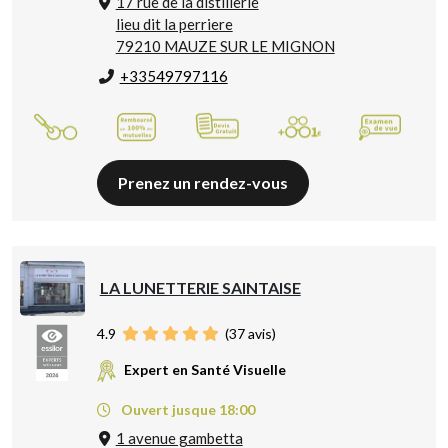
17 rue de la distillerie
lieu dit la perriere
79210 MAUZE SUR LE MIGNON
+33549797116
Prenez un rendez-vous
LA LUNETTERIE SAINTAISE
4.9
(
37
avis)
Expert en Santé Visuelle
Ouvert jusque 18:00
1 avenue gambetta