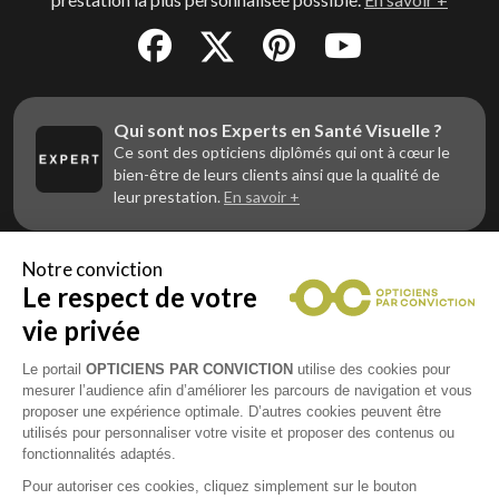
Qui sont nos Experts en Santé Visuelle ?
Ce sont des opticiens diplômés qui ont à cœur le
bien-être de leurs clients ainsi que la qualité de
leur prestation.
En savoir +
Notre conviction
Le respect de votre
Vous êtes un professionnel de la vue et
vous souhaitez nous rejoindre ?
vie privée
Contactez Alliance Optic, la centrale d’achats et
d’accompagnement des opticiens indépendants
Le portail
OPTICIENS PAR CONVICTION
utilise des cookies pour
mesurer l’audience afin d’améliorer les parcours de navigation et vous
proposer une expérience optimale. D’autres cookies peuvent être
utilisés pour personnaliser votre visite et proposer des contenus ou
fonctionnalités adaptés.
Mentions légales
Pour autoriser ces cookies, cliquez simplement sur le bouton