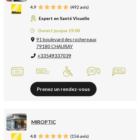
4.9
(
492
avis)
Expert en Santé Visuelle
Ouvert jusque 19:00
91 boulevard des rochereaux
79180 CHAURAY
+33549337039
Prenez un rendez-vous
MIROPTIC
4.8
(
156
avis)