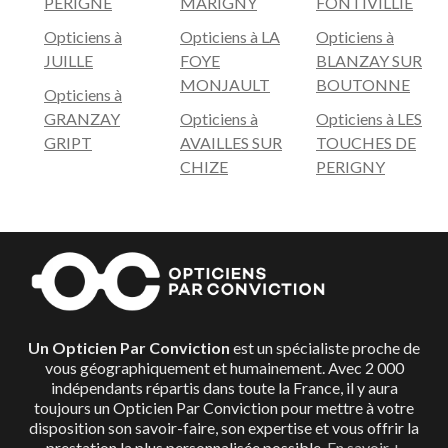
PERIGNE
MARIGNY
FONTIVILLIE
Opticiens à
Opticiens à LA
Opticiens à
JUILLE
FOYE
BLANZAY SUR
MONJAULT
BOUTONNE
Opticiens à
GRANZAY
Opticiens à
Opticiens à LES
GRIPT
AVAILLES SUR
TOUCHES DE
CHIZE
PERIGNY
Un Opticien Par Conviction
est un spécialiste proche de
vous géographiquement et humainement. Avec 2 000
indépendants répartis dans toute la France, il y aura
toujours un Opticien Par Conviction pour mettre à votre
disposition son savoir-faire, son expertise et vous offrir la
prestation la plus personnalisée possible.
En savoir +