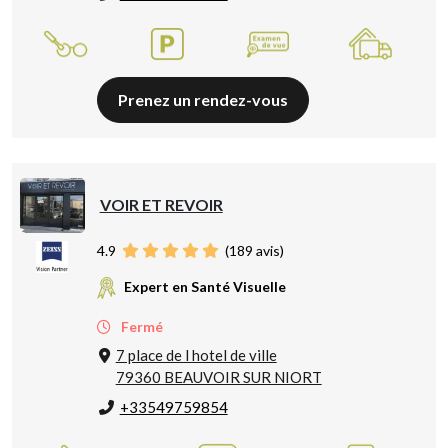
Prenez un rendez-vous
VOIR ET REVOIR
4.9
(
189
avis)
Expert en Santé Visuelle
Fermé
7 place de l hotel de ville
79360 BEAUVOIR SUR NIORT
+33549759854