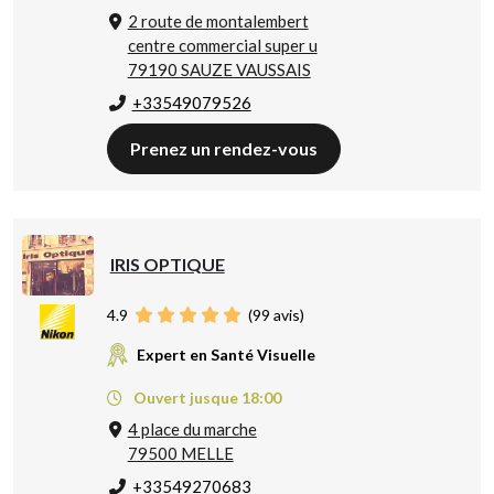
2 route de montalembert
centre commercial super u
79190 SAUZE VAUSSAIS
+33549079526
Prenez un rendez-vous
IRIS OPTIQUE
4.9
(
99
avis)
Expert en Santé Visuelle
Ouvert jusque 18:00
4 place du marche
79500 MELLE
+33549270683