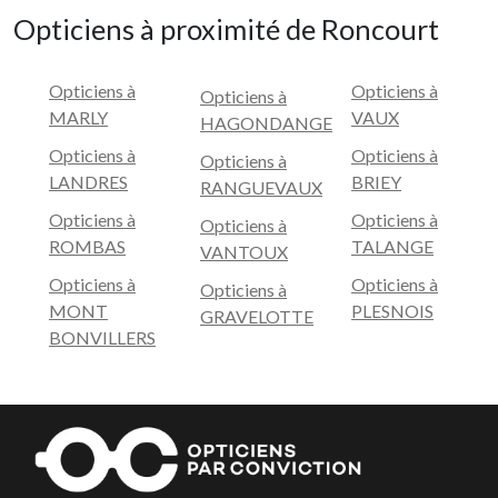
Opticiens à proximité de Roncourt
Opticiens à
Opticiens à
Opticiens à
MARLY
VAUX
HAGONDANGE
Opticiens à
Opticiens à
Opticiens à
LANDRES
BRIEY
RANGUEVAUX
Opticiens à
Opticiens à
Opticiens à
ROMBAS
TALANGE
VANTOUX
Opticiens à
Opticiens à
Opticiens à
MONT
PLESNOIS
GRAVELOTTE
BONVILLERS