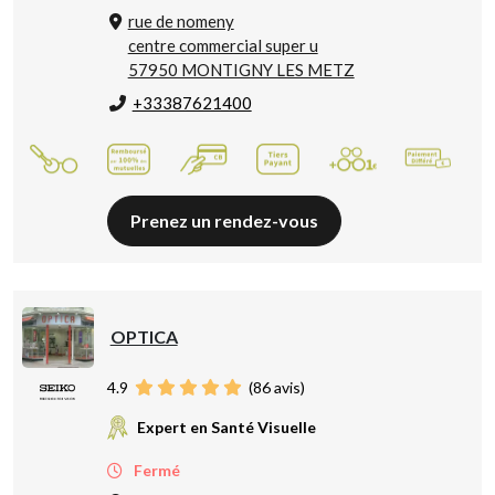
rue de nomeny
centre commercial super u
57950 MONTIGNY LES METZ
+33387621400
Prenez un rendez-vous
OPTICA
4.9
(
86
avis)
Expert en Santé Visuelle
Fermé