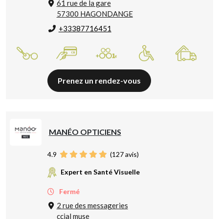
61 rue de la gare
57300 HAGONDANGE
+33387716451
Prenez un rendez-vous
MANÉO OPTICIENS
4.9
(
127
avis)
Expert en Santé Visuelle
Fermé
2 rue des messageries
ccial muse