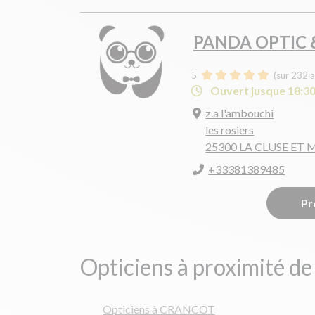
PANDA OPTIC 
5
(sur 232 a
Ouvert jusque 18:3
z.a l'ambouchi
les rosiers
25300 LA CLUSE ET 
+33381389485
Pr
Opticiens à proximité de
Opticiens à CRANCOT