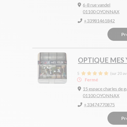
6-8 rue vandel
01100 OYONNAX
+33981461842
Pr
OPTIQUE MES
5
(sur 20 av
Fermé
15 espace charles de g
01100 OYONNAX
+33474770875
Pr