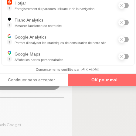
Hotjar
?
Enregistrement du parcours utilisateur de la navigation
Hotjar est un outil qui permet d'analyser le comportement des visiteurs
Piano Analytics
?
Mesurer l'audience de notre site
collecte des données relatives aux visites de l'utilisateur sur le sit
Google Analytics
0
?
Permet d'analyser les statistiques de consultation de notre site
Indispensable pour piloter notre site internet, il permet de mesurer d
Google Maps
?
Affiche les cartes personnalisées
Google Maps est un service mondial de cartographie en ligne (GPS)
Consentements certifiés par
Continuer sans accepter
OK pour moi
enez un rendez-vous
avis Google)