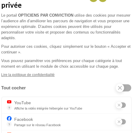
mobilité réduite
privée
Reste à charge 0
Plateforme de Gestion du Consentement 
Le portail
OPTICIENS PAR CONVICTION
utilise des cookies pour mesurer
Tiers payant mutuelles
l’audience afin d’améliorer les parcours de navigation et vous proposer une
agréées
expérience optimale. D’autres cookies peuvent être utilisés pour
personnaliser votre visite et proposer des contenus ou fonctionnalités
enez un rendez-vous
adaptés.
Pour autoriser ces cookies, cliquez simplement sur le bouton « Accepter et
continuer ».
Vous pouvez paramétrer vos préférences pour chaque catégorie à tout
moment en utilisant le module de choix accessible sur chaque page.
IQUE
Lire la politique de confidentialité
avis Google)
Tout cocher
Axeptio consent
YouTube
?
Affiche la vidéo intégrée hébergée sur YouTube
Annonces avant, entre ou après une vidéo YouTube
Facebook
?
Partage sur le réseau Facebook
Parce que vous ne venez pas tous les jours sur notre site, ce petit 
enez un rendez-vous