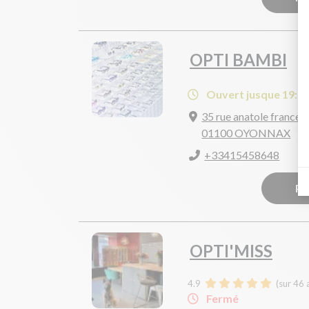
OPTI BAMBI
Ouvert jusque 19:0
35 rue anatole france
01100 OYONNAX
+33415458648
Pr
OPTI'MISS
4.9
(sur 46 
Fermé