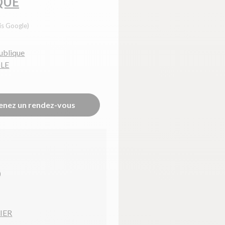
QUE
is Google)
publique
LE
enez un rendez-vous
)
IER