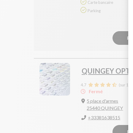
Carte bancaire
Parking
Pr
QUINGEY OPT
4.7
(sur 16 
Fermé
5 place d'armes
25440 QUINGEY
+33381638515
Pr