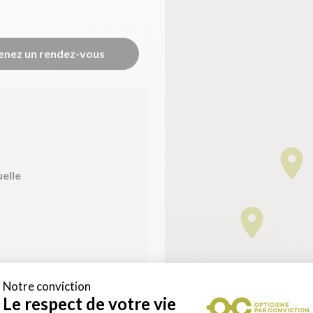
enez un rendez-vous
uelle
Notre conviction
Le respect de votre vie
Accès pour personne à