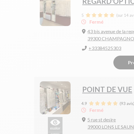
REGARD'OPTI
5
(sur 14 av
Fermé
43 bis avenue de la re
39300 CHAMPAGNO
+33384525303
Pr
POINT DE VUE
4.9
(
93
avis
Fermé
5 rue st desire
39000 LONS LE SAUN