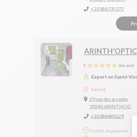
+33384735372
Pr
ARINTH'OPTIC
5
(
66
avis)
Expert en Santé Vis
Fermé
29 rue des arcades
39240 ARINTHOD
+33384485629
Facilités de paiement