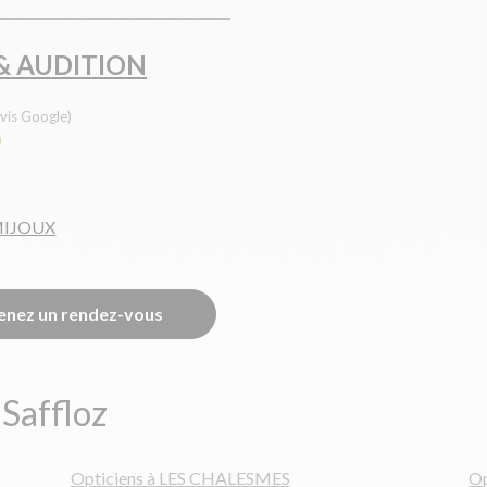
& AUDITION
vis Google)
0
MIJOUX
enez un rendez-vous
 Saffloz
Opticiens à LES CHALESMES
Op