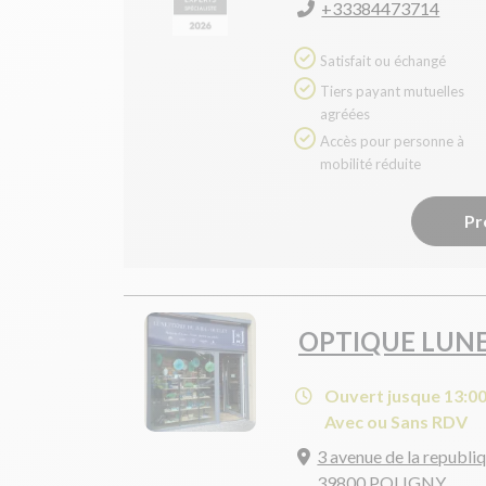
+33384473714
Satisfait ou échangé
Tiers payant mutuelles
agréées
Accès pour personne à
mobilité réduite
Pr
OPTIQUE LUNE
Ouvert jusque 13:0
Avec ou Sans RDV
3 avenue de la republi
39800 POLIGNY