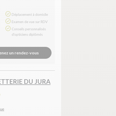
Déplacement à domicile
Examen de vue sur RDV
Conseils personnalisés
d'opticiens diplômés
enez un rendez-vous
TTERIE DU JURA
0
que