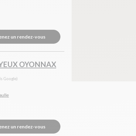
enez un rendez-vous
 YEUX OYONNAX
is Google)
aulle
enez un rendez-vous