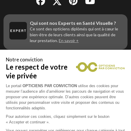
Qui sont nos Experts en Santé Visuelle ?
Ce sont des opticiens diplômés qui ont à cœur le
bien-être de leurs clients ainsi que la qualité de
leur prestation.
En savoir +
Notre conviction
Le respect de votre
Vous êtes un professionnel de la vue et
vous souhaitez nous rejoindre ?
vie privée
Contactez Alliance Optic, la centrale d’achats et
d’accompagnement des opticiens indépendants
Le portail
OPTICIENS PAR CONVICTION
utilise des cookies pour
mesurer l’audience afin d’améliorer les parcours de navigation et vous
proposer une expérience optimale. D’autres cookies peuvent être
utilisés pour personnaliser votre visite et proposer des contenus ou
fonctionnalités adaptés.
Mentions légales
Pour autoriser ces cookies, cliquez simplement sur le bouton
« Accepter et continuer ».
CGU
Vous pouvez paramétrer vos préférences pour chaque catégorie à tout