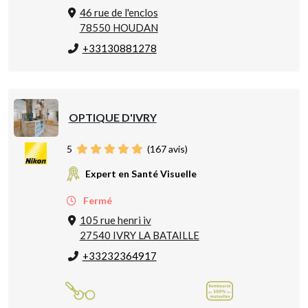
46 rue de l'enclos
78550 HOUDAN
+33130881278
OPTIQUE D'IVRY
5
(
167
avis)
Expert en Santé Visuelle
Fermé
105 rue henri iv
27540 IVRY LA BATAILLE
+33232364917