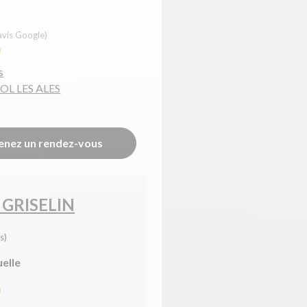
avis Google)
0
s
OL LES ALES
enez un rendez-vous
 GRISELIN
s)
uelle
0