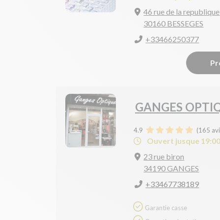
46 rue de la republique
30160 BESSEGES
+33466250377
Pr
GANGES OPTI
4.9
(
165
avi
Ouvert jusque 19:0
23 rue biron
34190 GANGES
+33467738189
Garantie casse