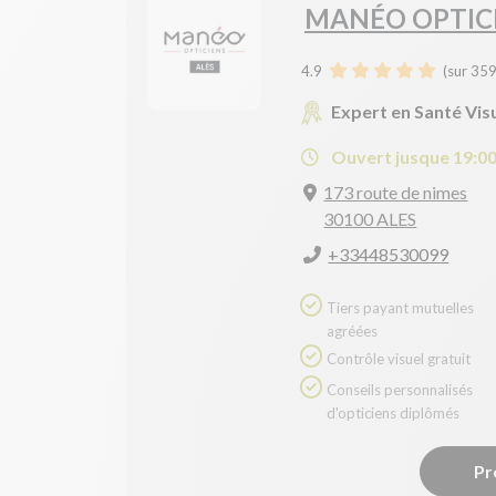
MANÉO OPTIC
4.9
(sur 359
Expert en Santé Vis
Ouvert jusque 19:0
173 route de nimes
30100 ALES
+33448530099
Tiers payant mutuelles
agréées
Contrôle visuel gratuit
Conseils personnalisés
d'opticiens diplômés
Pr