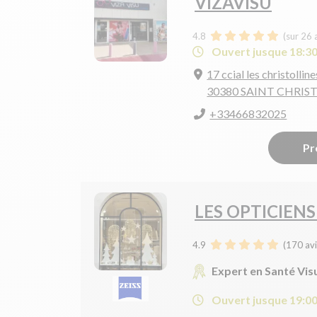
VIZAVISU
4.8
(sur 26 
Ouvert jusque 18:3
17 ccial les christolline
30380 SAINT CHRIST
+33466832025
Pr
LES OPTICIENS
4.9
(
170
avi
Expert en Santé Vis
Ouvert jusque 19:0