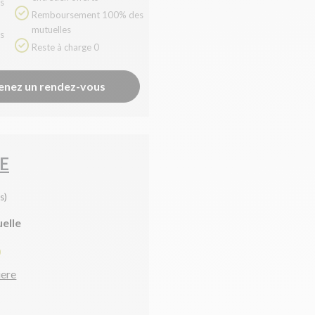
Remboursement 100% des
mutuelles
Reste à charge 0
enez un rendez-vous
E
s)
uelle
0
iere