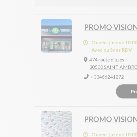
PROMO VISIO
Ouvert jusque 18:0
Avec ou Sans RDV
474 route d'uzes
30500 SAINT AMBR
+33466241272
Pr
PROMO VISION
Ouvert jusque 18:0