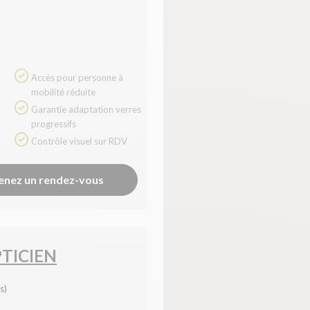
Accès pour personne à
mobilité réduite
Garantie adaptation verres
progressifs
Contrôle visuel sur RDV
enez un rendez-vous
TICIEN
s)