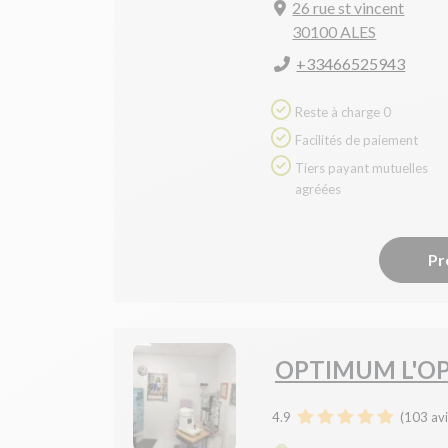
26 rue st vincent
30100 ALES
+33466525943
Reste à charge 0
Facilités de paiement
Tiers payant mutuelles
agréées
Pr
OPTIMUM L'OP
4.9
(
103
avi