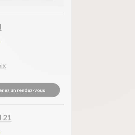
YouTube
?
Affiche la vidéo intégrée hébergée sur YouTube
Annonces avant, entre ou après une vidéo YouTube
Facebook
N
?
Partage sur le réseau Facebook
Parce que vous ne venez pas tous les jours sur notre site, ce petit 
Hotjar
0
?
Enregistrement du parcours utilisateur de la navigation
Hotjar est un outil qui permet d'analyser le comportement des visiteurs
Piano Analytics
?
Mesurer l'audience de notre site
OIX
collecte des données relatives aux visites de l'utilisateur sur le sit
Google Analytics
?
Permet d'analyser les statistiques de consultation de notre site
Indispensable pour piloter notre site internet, il permet de mesurer d
Google Maps
enez un rendez-vous
?
Affiche les cartes personnalisées
Google Maps est un service mondial de cartographie en ligne (GPS)
Consentements certifiés par
Continuer sans accepter
OK pour moi
 21
0