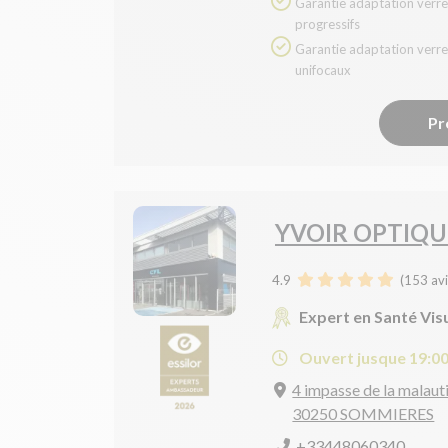
Garantie adaptation verres
progressifs
Garantie adaptation verres
unifocaux
Pr
YVOIR OPTIQU
4.9
(
153
avi
Expert en Santé Vis
Ouvert jusque 19:0
4 impasse de la malaut
30250 SOMMIERES
+33448060340