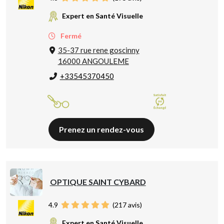
Expert en Santé Visuelle
Fermé
35-37 rue rene goscinny
16000 ANGOULEME
+33545370450
Prenez un rendez-vous
OPTIQUE SAINT CYBARD
4.9
(
217
avis)
Expert en Santé Visuelle