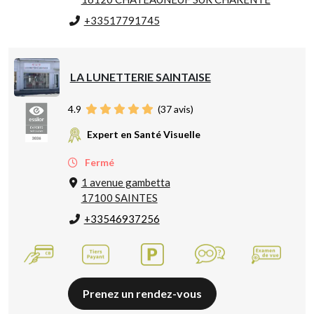
+33517791745
LA LUNETTERIE SAINTAISE
4.9
(
37
avis)
Expert en Santé Visuelle
Fermé
1 avenue gambetta
17100 SAINTES
+33546937256
Prenez un rendez-vous