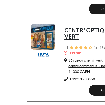
Pr
CENTR' OPTIQ
VERT
4.4
(sur 16 
Fermé
86 rue du chemin vert
centre commercial - ha
14000 CAEN
+33231730550
Pr