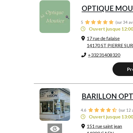
OPTIQUE MOU
5
(sur 34 av
Ouvert jusque 12:0
17 rue de falaise
14170 ST PIERRE SUR
+33231408320
Pr
BARILLON OP
4.6
(sur 12 
Ouvert jusque 13:0
151 rue saint jean