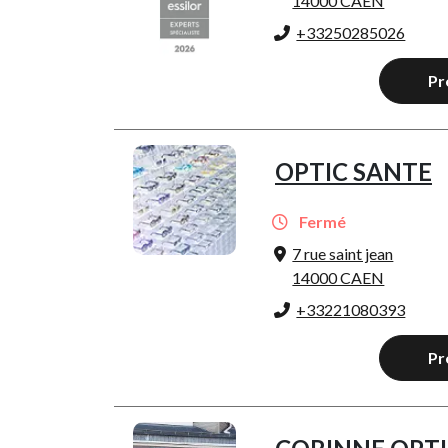
14000 CAEN
+33250285026
Pr
OPTIC SANTE
Fermé
7 rue saint jean
14000 CAEN
+33221080393
Pr