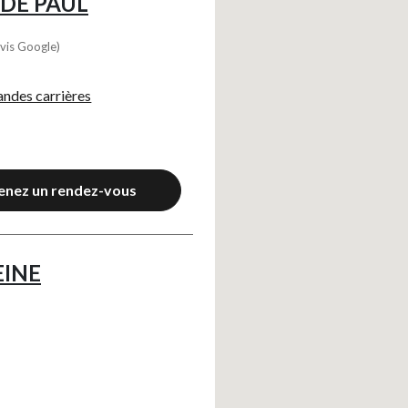
 DE PAUL
vis Google)
randes carrières
enez un rendez-vous
EINE