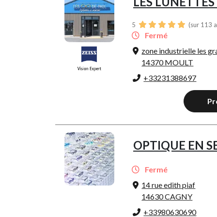
LES LUNETTES
5
(sur 113 a
Fermé
zone industrielle les g
14370 MOULT
+33231388697
Pr
OPTIQUE EN S
Fermé
14 rue edith piaf
14630 CAGNY
+33980630690