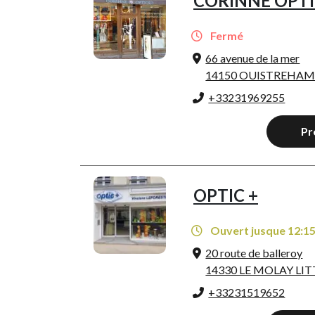
CORINNE OPT
Fermé
66 avenue de la mer
14150 OUISTREHA
+33231969255
Pr
OPTIC +
Ouvert jusque 12:1
20 route de balleroy
14330 LE MOLAY LI
+33231519652