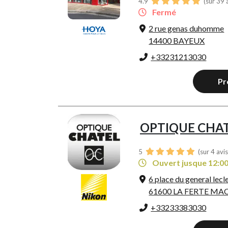
4.9
(sur 39 
Fermé
2 rue genas duhomme
14400 BAYEUX
+33231213030
Pr
OPTIQUE CHA
5
(sur 4 avi
Ouvert jusque 12:0
6 place du general lecl
61600 LA FERTE MA
+33233383030