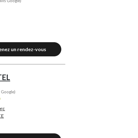
avis Google)
enez un rendez-vous
TEL
s Google)
0
erc
CE