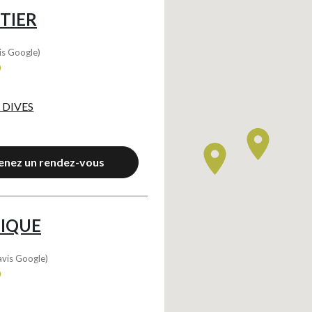
TIER
is Google)
0
 DIVES
enez un rendez-vous
TIQUE
avis Google)
0