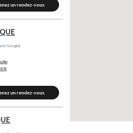
enez un rendez-vous
IQUE
avis Google)
ulle
MER
enez un rendez-vous
QUE