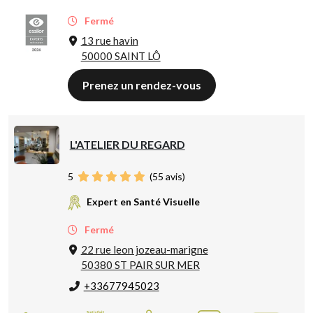
Fermé
13 rue havin
50000 SAINT LÔ
Prenez un rendez-vous
L'ATELIER DU REGARD
5
(
55
avis)
Expert en Santé Visuelle
Fermé
22 rue leon jozeau-marigne
50380 ST PAIR SUR MER
+33677945023