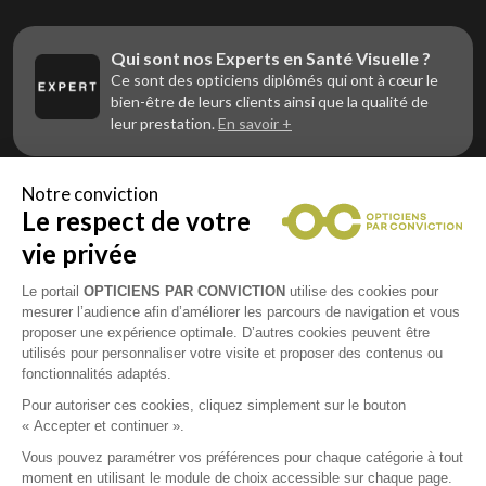
Qui sont nos Experts en Santé Visuelle ?
Ce sont des opticiens diplômés qui ont à cœur le
bien-être de leurs clients ainsi que la qualité de
leur prestation.
En savoir +
Notre conviction
Le respect de votre
Vous êtes un professionnel de la vue et
vous souhaitez nous rejoindre ?
vie privée
Contactez Alliance Optic, la centrale d’achats et
d’accompagnement des opticiens indépendants
Le portail
OPTICIENS PAR CONVICTION
utilise des cookies pour
mesurer l’audience afin d’améliorer les parcours de navigation et vous
proposer une expérience optimale. D’autres cookies peuvent être
utilisés pour personnaliser votre visite et proposer des contenus ou
fonctionnalités adaptés.
Mentions légales
Pour autoriser ces cookies, cliquez simplement sur le bouton
« Accepter et continuer ».
CGU
Vous pouvez paramétrer vos préférences pour chaque catégorie à tout
moment en utilisant le module de choix accessible sur chaque page.