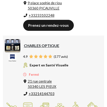
9 place sophie de riou
50360 PICAUVILLE
+33233102248
Prenez un rendez-vous
CHARLES OPTIQUE
4.9
(
177
avis)
Expert en Santé Visuelle
Fermé
21 rue centrale
50340 LES PIEUX
+33214144703