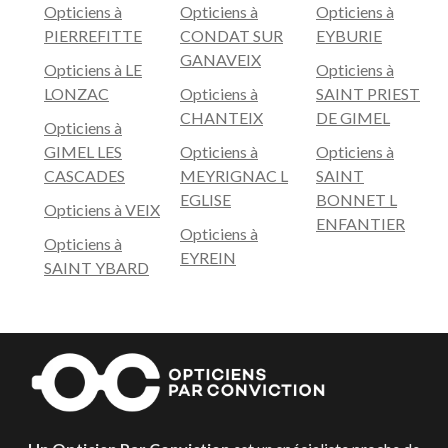
Opticiens à
Opticiens à
Opticiens à
PIERREFITTE
CONDAT SUR
EYBURIE
GANAVEIX
Opticiens à LE
Opticiens à
LONZAC
Opticiens à
SAINT PRIEST
CHANTEIX
DE GIMEL
Opticiens à
GIMEL LES
Opticiens à
Opticiens à
CASCADES
MEYRIGNAC L
SAINT
EGLISE
BONNET L
Opticiens à VEIX
ENFANTIER
Opticiens à
Opticiens à
EYREIN
SAINT YBARD