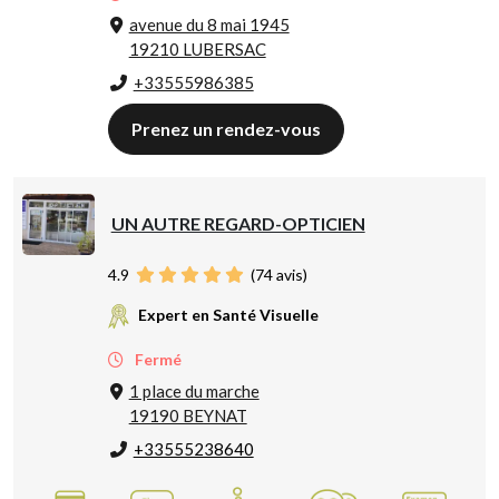
avenue du 8 mai 1945
19210 LUBERSAC
+33555986385
Prenez un rendez-vous
UN AUTRE REGARD-OPTICIEN
4.9
(
74
avis)
Expert en Santé Visuelle
Fermé
1 place du marche
19190 BEYNAT
+33555238640