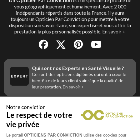
Un Opticien Par Conviction
est un spécialiste proche de
vous géographiquement et humainement. Avec 2 000
indépendants répartis dans toute la France, il y aura
toujours un Opticien Par Conviction pour mettre à votre
disposition son savoir-faire, son expertise et vous offrir la
prestation la plus personnalisée possible.
En savoir +
Qui sont nos Experts en Santé Visuelle ?
Ce sont des opticiens diplômés qui ont à cœur le
bien-être de leurs clients ainsi que la qualité de
leur prestation.
En savoir +
Notre conviction
Le respect de votre
Vous êtes un professionnel de la vue et
vous souhaitez nous rejoindre ?
vie privée
Contactez Alliance Optic, la centrale d’achats et
d’accompagnement des opticiens indépendants
Le portail
OPTICIENS PAR CONVICTION
utilise des cookies pour