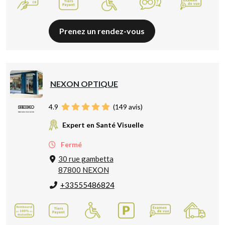
Prenez un rendez-vous
NEXON OPTIQUE
4.9
(
149
avis)
Expert en Santé Visuelle
Fermé
30 rue gambetta
87800 NEXON
+33555486824