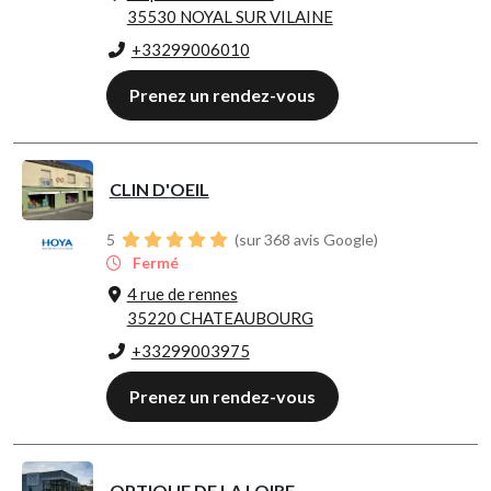
35530 NOYAL SUR VILAINE
+33299006010
Prenez un rendez-vous
CLIN D'OEIL
5
(sur 368 avis Google)
Fermé
4 rue de rennes
35220 CHATEAUBOURG
+33299003975
Prenez un rendez-vous
OPTIQUE DE LA LOIRE