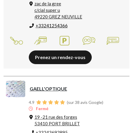
zac de la gree
c/cial super u
49220 GREZ NEUVILLE
+33241254366
Prenez un rendez-vous
GAELL'OPTIQUE
4.9
(sur 38 avis Google)
Fermé
19 -21 rue des forges
53410 PORT BRILLET
+33243692895