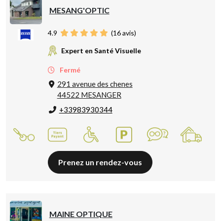
MESANG'OPTIC
4.9
(
16
avis)
Expert en Santé Visuelle
Fermé
291 avenue des chenes
44522 MESANGER
+33983930344
Prenez un rendez-vous
MAINE OPTIQUE