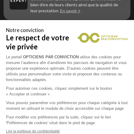
bien-être de leurs clients ainsi que la qualité de
leur prestation.
En savoir +
Notre conviction
Le respect de votre
Vous êtes un professionnel de la vue et
vous souhaitez nous rejoindre ?
vie privée
Contactez Alliance Optic, la centrale d’achats et
d’accompagnement des opticiens indépendants
Le portail
OPTICIENS PAR CONVICTION
utilise des cookies pour
mesurer l’audience afin d’améliorer les parcours de navigation et vous
proposer une expérience optimale. D’autres cookies peuvent être
utilisés pour personnaliser votre visite et proposer des contenus ou
fonctionnalités adaptés.
Mentions légales
Pour autoriser ces cookies, cliquez simplement sur le bouton
« Accepter et continuer ».
CGU
Vous pouvez paramétrer vos préférences pour chaque catégorie à tout
moment en utilisant le module de choix accessible sur chaque page.
Politique de confidentialité
Pour modifier vos préférences par la suite, cliquez sur le lien
'Préférences de cookies' situé dans le pied de page.
Contacts
Lire la politique de confidentialité