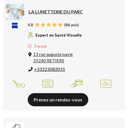
LA LUNETTERIE DU PARC
4.8
(
86
avis)
Expert en Santé Visuelle
Fermé
13 rue auguste pavie
35240 RETIERS
+33223082031
Prenez un rendez-vous