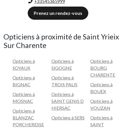
+33545365999
Prenez un rendez-vous
Opticiens à proximité de Saint Yrieix
Sur Charente
Opticiens à
Opticiens à
Opticiens à
SOYAUX
SIGOGNE
BOURG
CHARENTE
Opticiens à
Opticiens à
BIGNAC
TROIS PALIS
Opticiens à
BOUEX
Opticiens à
Opticiens à
MOSNAC
SAINT GENIS D
Opticiens à
HIERSAC
VOUZAN
Opticiens à
BLANZAC
Opticiens à SERS
Opticiens à
PORCHERESSE
SAINT