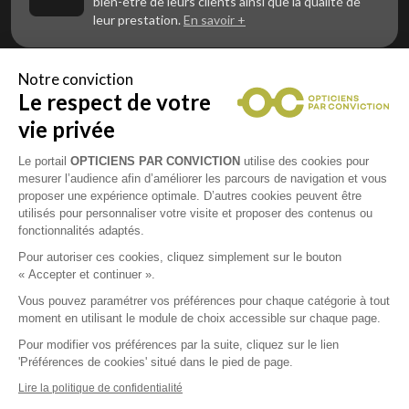
bien-être de leurs clients ainsi que la qualité de
leur prestation.
En savoir +
Notre conviction
Le respect de votre
Vous êtes un professionnel de la vue et
vous souhaitez nous rejoindre ?
vie privée
Contactez Alliance Optic, la centrale d’achats et
d’accompagnement des opticiens indépendants
Le portail
OPTICIENS PAR CONVICTION
utilise des cookies pour
mesurer l’audience afin d’améliorer les parcours de navigation et vous
proposer une expérience optimale. D’autres cookies peuvent être
utilisés pour personnaliser votre visite et proposer des contenus ou
fonctionnalités adaptés.
Mentions légales
Pour autoriser ces cookies, cliquez simplement sur le bouton
« Accepter et continuer ».
CGU
Vous pouvez paramétrer vos préférences pour chaque catégorie à tout
moment en utilisant le module de choix accessible sur chaque page.
Politique de confidentialité
Pour modifier vos préférences par la suite, cliquez sur le lien
'Préférences de cookies' situé dans le pied de page.
Contacts
Lire la politique de confidentialité