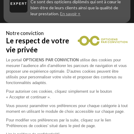
Ce sont des opticiens diplômés qui ont à cœur le
bien-être de leurs clients ainsi que la qualité de
leur prestation.
En savoir +
Notre conviction
Le respect de votre
Vous êtes un professionnel de la vue et
vous souhaitez nous rejoindre ?
vie privée
Contactez Alliance Optic, la centrale d’achats et
d’accompagnement des opticiens indépendants
Le portail
OPTICIENS PAR CONVICTION
utilise des cookies pour
mesurer l’audience afin d’améliorer les parcours de navigation et vous
proposer une expérience optimale. D’autres cookies peuvent être
utilisés pour personnaliser votre visite et proposer des contenus ou
fonctionnalités adaptés.
Mentions légales
Pour autoriser ces cookies, cliquez simplement sur le bouton
« Accepter et continuer ».
CGU
Vous pouvez paramétrer vos préférences pour chaque catégorie à tout
moment en utilisant le module de choix accessible sur chaque page.
Politique de confidentialité
Pour modifier vos préférences par la suite, cliquez sur le lien
'Préférences de cookies' situé dans le pied de page.
Contacts