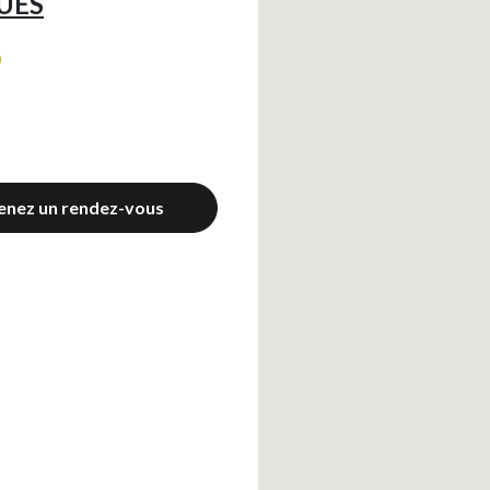
UES
0
enez un rendez-vous