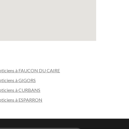
ticiens à FAUCON DU CAIRE
ticiens à GIGORS
ticiens à CURBANS
ticiens à ESPARRON
s réglementations. Personnalisez vos préférences pour contrôler