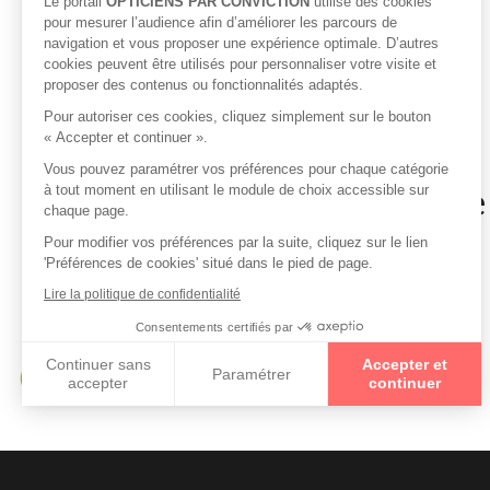
Le portail
OPTICIENS PAR CONVICTION
utilise des cookies
pour mesurer l’audience afin d’améliorer les parcours de
navigation et vous proposer une expérience optimale. D’autres
cookies peuvent être utilisés pour personnaliser votre visite et
proposer des contenus ou fonctionnalités adaptés.
Pour autoriser ces cookies, cliquez simplement sur le bouton
« Accepter et continuer ».
Vous pouvez paramétrer vos préférences pour chaque catégorie
Opticiens à proximité de
à tout moment en utilisant le module de choix accessible sur
chaque page.
Pour modifier vos préférences par la suite, cliquez sur le lien
'Préférences de cookies' situé dans le pied de page.
Opticiens à SIGOYER
Lire la politique de confidentialité
Opticiens à RABOU
Consentements certifiés par
Opticiens à SISTERON
Continuer sans
Accepter et
Paramétrer
Opticiens à SAINT AUBAN D OZE
accepter
continuer
Axeptio consent
Plateforme de Gestion du Consentement : Personnalisez vo
Notre plateforme vous permet d'adapter et de gérer vos param