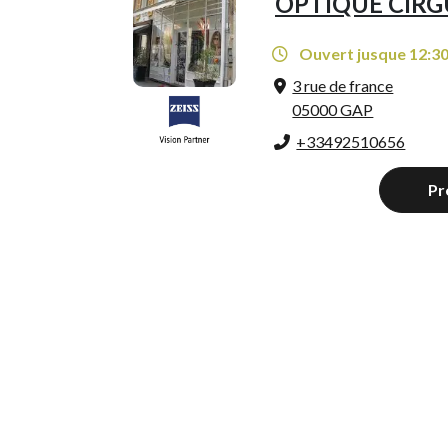
OPTIQUE CIRG
Ouvert jusque 12:3
3 rue de france
05000 GAP
+33492510656
Pr