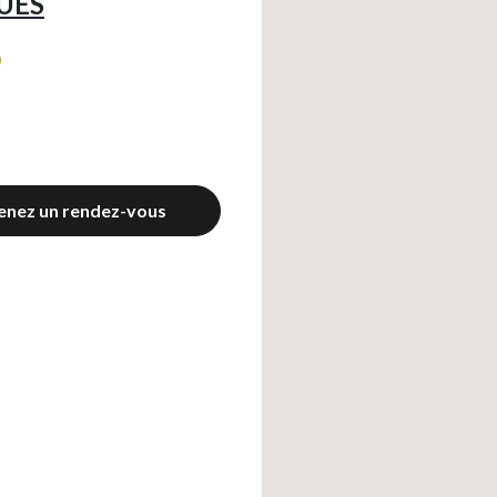
UES
0
enez un rendez-vous