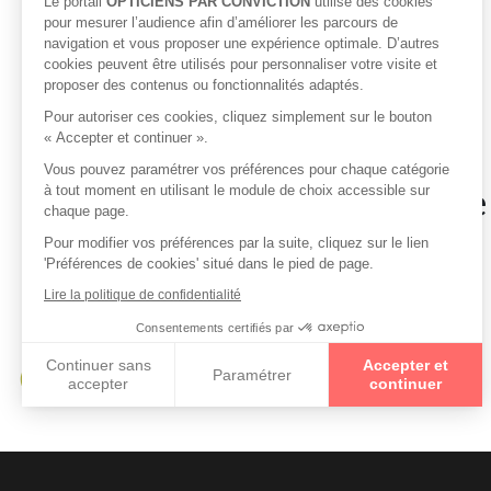
Le portail
OPTICIENS PAR CONVICTION
utilise des cookies
pour mesurer l’audience afin d’améliorer les parcours de
navigation et vous proposer une expérience optimale. D’autres
cookies peuvent être utilisés pour personnaliser votre visite et
proposer des contenus ou fonctionnalités adaptés.
Pour autoriser ces cookies, cliquez simplement sur le bouton
« Accepter et continuer ».
Vous pouvez paramétrer vos préférences pour chaque catégorie
Opticiens à proximité de
à tout moment en utilisant le module de choix accessible sur
chaque page.
Pour modifier vos préférences par la suite, cliquez sur le lien
'Préférences de cookies' situé dans le pied de page.
Opticiens à MALLEMOISSON
Lire la politique de confidentialité
Opticiens à GANAGOBIE
Consentements certifiés par
Opticiens à SAINT MAIME
Continuer sans
Accepter et
Paramétrer
Opticiens à DAUPHIN
accepter
continuer
Axeptio consent
Plateforme de Gestion du Consentement : Personnalisez vo
Notre plateforme vous permet d'adapter et de gérer vos param