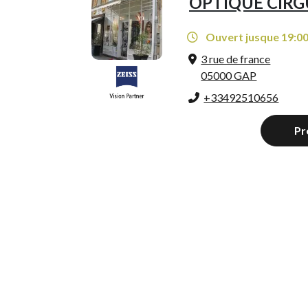
OPTIQUE CIRG
Ouvert jusque 19:0
3 rue de france
05000 GAP
+33492510656
Pr