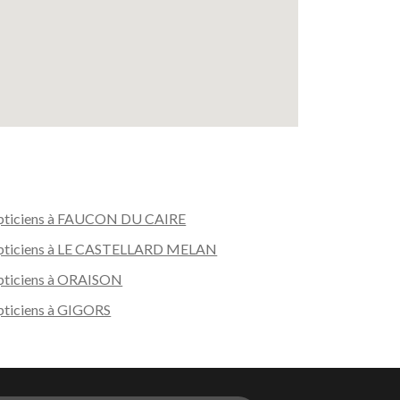
ticiens à FAUCON DU CAIRE
pticiens à LE CASTELLARD MELAN
ticiens à ORAISON
ticiens à GIGORS
s réglementations. Personnalisez vos préférences pour contrôler