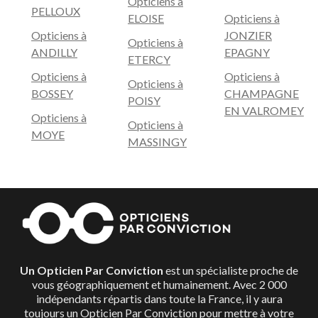
Opticiens à
PELLOUX
ELOISE
Opticiens à
Opticiens à
JONZIER
Opticiens à
ANDILLY
EPAGNY
ETERCY
Opticiens à
Opticiens à
Opticiens à
BOSSEY
CHAMPAGNE
POISY
EN VALROMEY
Opticiens à
Opticiens à
MOYE
MASSINGY
Un Opticien Par Conviction
est un spécialiste proche de
vous géographiquement et humainement. Avec 2 000
indépendants répartis dans toute la France, il y aura
toujours un Opticien Par Conviction pour mettre à votre