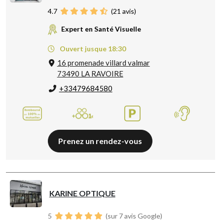
4.7
(
21
avis)
Expert en Santé Visuelle
Ouvert jusque 18:30
16 promenade villard valmar
73490 LA RAVOIRE
+33479684580
Prenez un rendez-vous
KARINE OPTIQUE
5
(sur 7 avis Google)