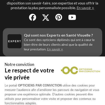
disposition son savoir-faire, son expertise et vous offrir la
prestation la plus personnalisée possible.
En savoir +
Qui sont nos Experts en Santé Visuelle ?
Ce sont des opticiens diplômés qui ont à cœur le
bien-être de leurs clients ainsi que la qualité de
leur prestation.
En savoir +
Notre conviction
Le respect de votre
Vous êtes un professionnel de la vue et
vous souhaitez nous rejoindre ?
vie privée
Contactez Alliance Optic, la centrale d’achats et
d’accompagnement des opticiens indépendants
Le portail
OPTICIENS PAR CONVICTION
utilise des cookies pour
mesurer l’audience afin d’améliorer les parcours de navigation et vous
proposer une expérience optimale. D’autres cookies peuvent être
utilisés pour personnaliser votre visite et proposer des contenus ou
fonctionnalités adaptés.