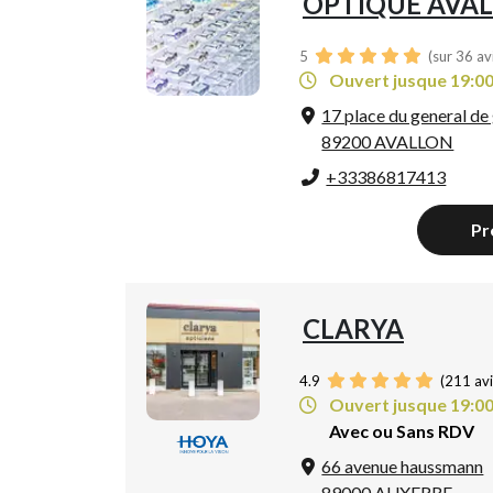
OPTIQUE AVA
5
(sur 36 av
Ouvert jusque 19:0
17 place du general de 
89200 AVALLON
+33386817413
Pr
CLARYA
4.9
(
211
avi
Ouvert jusque 19:0
Avec ou Sans RDV
66 avenue haussmann
89000 AUXERRE