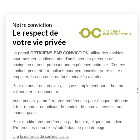
Notre conviction
Le respect de
votre vie privée
Le portail
OPTICIENS PAR CONVICTION
utilise des cookies
pour mesurer l’audience afin d’améliorer les parcours de
navigation et vous proposer une expérience optimale. D’autres
cookies peuvent être utilisés pour personnaliser votre visite et
proposer des contenus ou fonctionnalités adaptés.
Opticiens à proximité de
Pour autoriser ces cookies, cliquez simplement sur le bouton
« Accepter et continuer ».
Vous pouvez paramétrer vos préférences pour chaque catégorie
à tout moment en utilisant le module de choix accessible sur
Opticiens à BLACY
chaque page.
Opticiens à MOLAY
Pour modifier vos préférences par la suite, cliquez sur le lien
'Préférences de cookies' situé dans le pied de page.
Opticiens à VIEUX CHATEAU
Lire la politique de confidentialité
Opticiens à LA ROCHE EN BRENIL