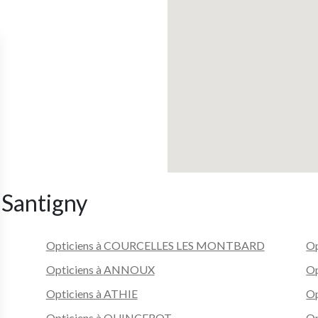
 Santigny
Opticiens à COURCELLES LES MONTBARD
Op
Opticiens à ANNOUX
Op
Opticiens à ATHIE
Op
Opticiens à QUINCEROT
Op