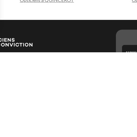
s Options
ètres de confidentialité, en garantissant la conformité avec le
on
est un spécialiste proche de vous
nement. Avec 2 000 indépendants
, il y aura toujours un Opticien Par
re disposition son savoir-faire, son
restation la plus personnalisée