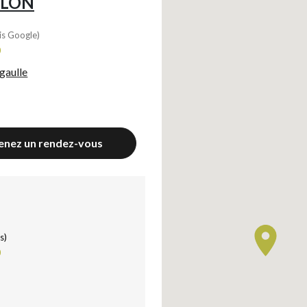
LLON
is Google)
0
gaulle
enez un rendez-vous
s)
0