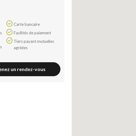
Carte bancaire
Facilités de paiement
Tiers payant mutuelles
agréées
enez un rendez-vous