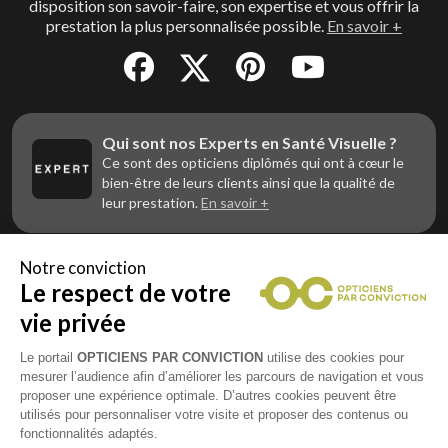
disposition son savoir-faire, son expertise et vous offrir la
prestation la plus personnalisée possible.
En savoir +
Qui sont nos Experts en Santé Visuelle ?
Ce sont des opticiens diplômés qui ont à cœur le
bien-être de leurs clients ainsi que la qualité de
leur prestation.
En savoir +
Notre conviction
Le respect de votre
Vous êtes un professionnel de la vue et
vous souhaitez nous rejoindre ?
vie privée
Contactez Alliance Optic, la centrale d’achats et
d’accompagnement des opticiens indépendants
Le portail
OPTICIENS PAR CONVICTION
utilise des cookies pour
mesurer l’audience afin d’améliorer les parcours de navigation et vous
proposer une expérience optimale. D’autres cookies peuvent être
utilisés pour personnaliser votre visite et proposer des contenus ou
fonctionnalités adaptés.