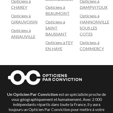
Opticiens à
Opticiens à
CHAREY
Opticiens à
DAMPVITOUX
BEAUMONT
Opticiens à
Opticiens à
GIRAUVOISIN
Opticiens à
HANNONVILLE
SAINT
SOUS LES
Opticiens à
BAUSSANT
COTES
ANSAUVILLE
Opticiens à FEY
Opticiens à
EN HAYE
COMMERCY
Un Opticien Par Conviction
est un spécialiste proche de
vous géographiquement et humainement. Avec 2 000
indépendants répartis dans toute la France, il y aura
toujours un Opticien Par Conviction pour mettre à votre