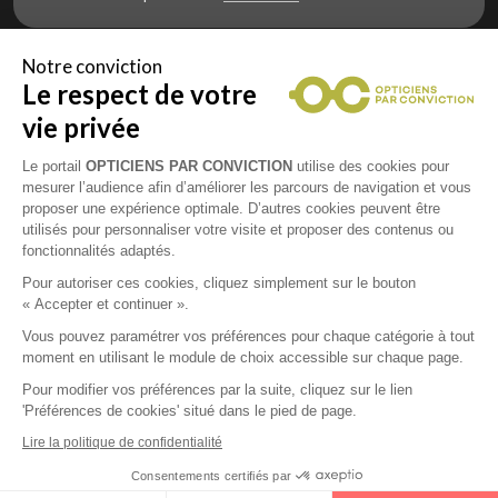
Notre conviction
Le respect de votre
Vous êtes un professionnel de la vue et
vous souhaitez nous rejoindre ?
vie privée
Contactez Alliance Optic, la centrale d’achats et
d’accompagnement des opticiens indépendants
Le portail
OPTICIENS PAR CONVICTION
utilise des cookies pour
mesurer l’audience afin d’améliorer les parcours de navigation et vous
proposer une expérience optimale. D’autres cookies peuvent être
utilisés pour personnaliser votre visite et proposer des contenus ou
fonctionnalités adaptés.
Mentions légales
Pour autoriser ces cookies, cliquez simplement sur le bouton
« Accepter et continuer ».
CGU
Vous pouvez paramétrer vos préférences pour chaque catégorie à tout
moment en utilisant le module de choix accessible sur chaque page.
Politique de confidentialité
Pour modifier vos préférences par la suite, cliquez sur le lien
'Préférences de cookies' situé dans le pied de page.
Contacts
Lire la politique de confidentialité
Consentements certifiés par
2026 © Opticiens Par Conviction. Tous droits