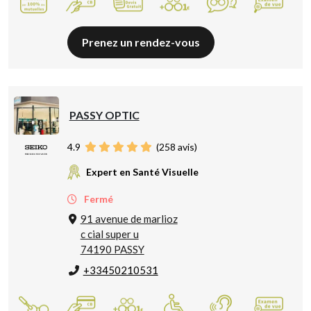
Prenez un rendez-vous
PASSY OPTIC
4.9
(
258
avis)
Expert en Santé Visuelle
Fermé
91 avenue de marlioz
c cial super u
74190 PASSY
+33450210531