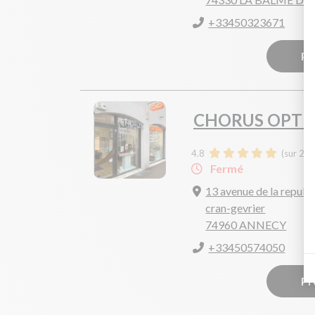
+33450323671
Pr
CHORUS OPTI
4.8
(sur 24 
Fermé
13 avenue de la republ
cran-gevrier
74960 ANNECY
+33450574050
Pr