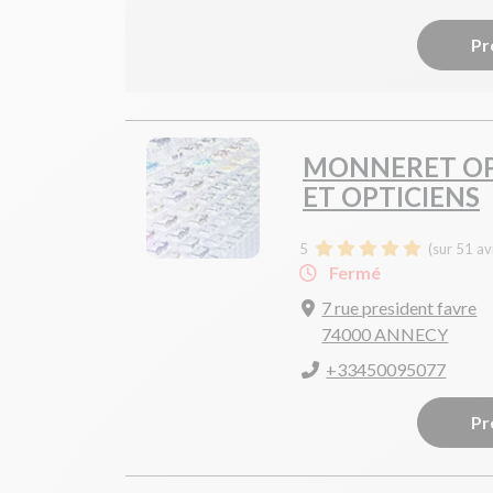
Pr
MONNERET OP
ET OPTICIENS
5
(sur 51 av
Fermé
7 rue president favre
74000 ANNECY
+33450095077
Pr