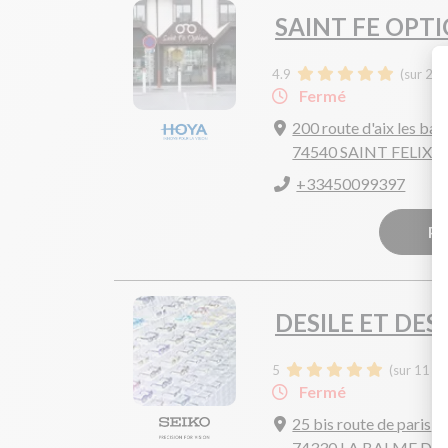
SAINT FE OPT
4.9
(sur 21 
Fermé
200 route d'aix les bai
74540 SAINT FELIX
+33450099397
Pr
DESILE ET DES
5
(sur 11 av
Fermé
25 bis route de paris
74330 LA BALME DE 