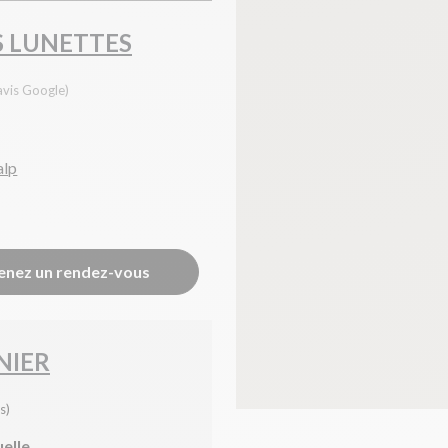
S LUNETTES
avis Google)
alp
enez un rendez-vous
NIER
s)
uelle