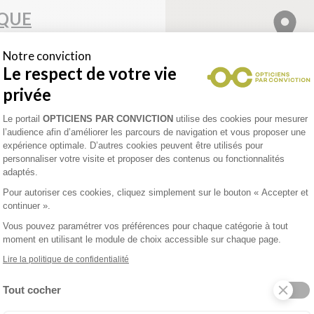
IQUE
avis Google)
Notre conviction
Le respect de votre vie
ns
privée
Plateforme de Gestion du Consentement 
Le portail
OPTICIENS PAR CONVICTION
utilise des cookies pour mesurer
l’audience afin d’améliorer les parcours de navigation et vous proposer une
expérience optimale. D’autres cookies peuvent être utilisés pour
personnaliser votre visite et proposer des contenus ou fonctionnalités
enez un rendez-vous
adaptés.
Pour autoriser ces cookies, cliquez simplement sur le bouton « Accepter et
continuer ».
 LUNETTES
Vous pouvez paramétrer vos préférences pour chaque catégorie à tout
moment en utilisant le module de choix accessible sur chaque page.
is Google)
Lire la politique de confidentialité
Tout cocher
SILLINGY
Axeptio consent