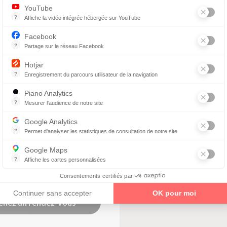
YouTube
?
Affiche la vidéo intégrée hébergée sur YouTube
Annonces avant, entre ou après une vidéo YouTube
Facebook
enez un rendez-vous
?
Partage sur le réseau Facebook
Parce que vous ne venez pas tous les jours sur notre site, ce petit 
Hotjar
?
Enregistrement du parcours utilisateur de la navigation
QUE
Hotjar est un outil qui permet d'analyser le comportement des visiteurs
Piano Analytics
?
Mesurer l'audience de notre site
avis Google)
collecte des données relatives aux visites de l'utilisateur sur le sit
Google Analytics
?
Permet d'analyser les statistiques de consultation de notre site
ique
Indispensable pour piloter notre site internet, il permet de mesurer d
Google Maps
?
Affiche les cartes personnalisées
Google Maps est un service mondial de cartographie en ligne (GPS)
Consentements certifiés par
Continuer sans accepter
OK pour moi
enez un rendez-vous