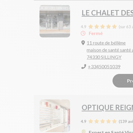
LE CHALET DE
4.9
(sur 63 
Fermé
11 route de béllène
maison de santé santé 
74330 SILLINGY
+33450051039
Pr
OPTIQUE REIG
4.9
(
139
avi
Expert en Santé Vis