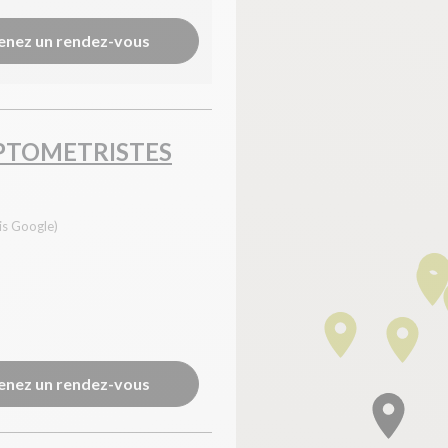
enez un rendez-vous
TOMETRISTES
is Google)
enez un rendez-vous