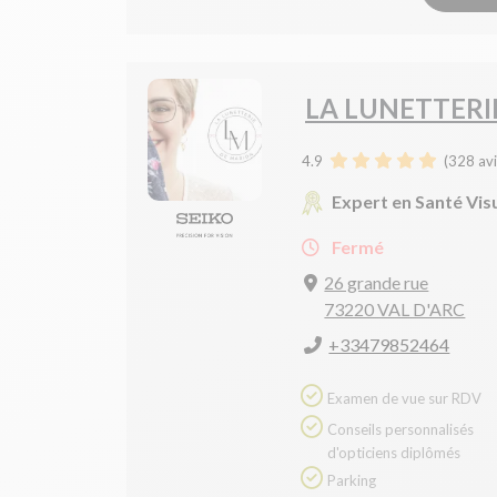
LA LUNETTERI
4.9
(
328
avi
Expert en Santé Vis
Fermé
26 grande rue
73220 VAL D'ARC
+33479852464
Examen de vue sur RDV
Conseils personnalisés
d'opticiens diplômés
Parking