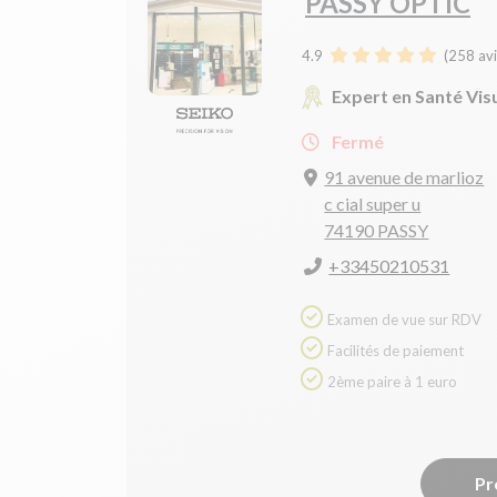
PASSY OPTIC
4.9
(
258
avi
Expert en Santé Vis
Fermé
91 avenue de marlioz
c cial super u
74190 PASSY
+33450210531
Examen de vue sur RDV
Facilités de paiement
2ème paire à 1 euro
Pr