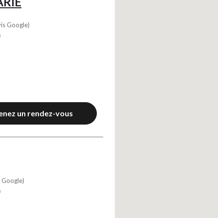
ARIE
vis Google)
0
enez un rendez-vous
s Google)
0