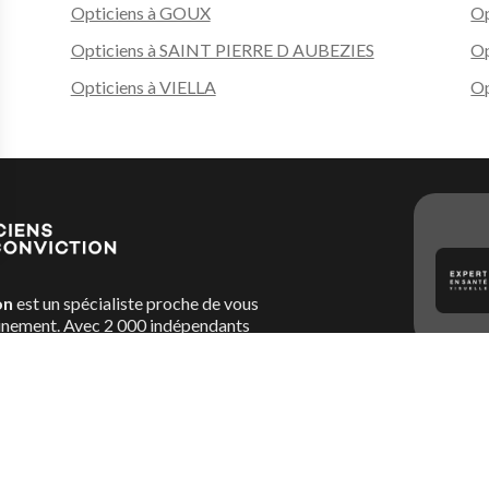
Opticiens à GOUX
Op
Opticiens à SAINT PIERRE D AUBEZIES
Op
Opticiens à VIELLA
O
on
est un spécialiste proche de vous
nement. Avec 2 000 indépendants
, il y aura toujours un Opticien Par
re disposition son savoir-faire, son
restation la plus personnalisée