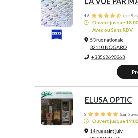
LA VUE PAR M
4.6
(sur 9 a
Ouvert jusque 18:0
Avec ou Sans RDV
53 rue nationale
32110 NOGARO
+33562690363
Pr
ELUSA OPTIC
5
(sur 5 avi
Ouvert jusque 19:0
14 rue saint july