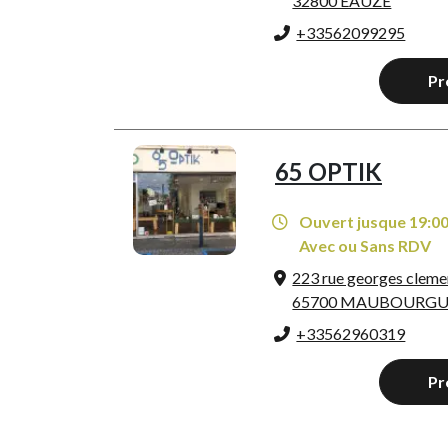
32800 EAUZE
+33562099295
Pr
65 OPTIK
Ouvert jusque 19:0
Avec ou Sans RDV
223 rue georges clem
65700 MAUBOURG
+33562960319
Pr