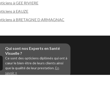
ticiens à GEE RIVIERE
ticiens à EAUZE
pticiens à BRETAGNE D ARMAGNAC
Qui sont nos Experts en Santé
Visuelle ?
Ce sont des opticiens diplômés qui ont à
cœur le bien-être de leurs clients ainsi
que la qualité de leur prestation.
En
savoir +
Vous êtes un professionnel de la
vue et vous souhaitez nous
rejoindre ?
Contactez Alliance Optic, la centrale
d’achats et d’accompagnement des