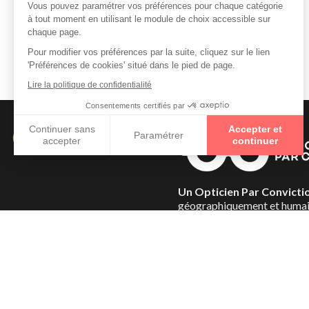
Opticiens à MANCIET
Opticiens à AIGNAN
Opticiens à LOUSSOUS DEBAT
Un Opticien Par Convicti
géographiquement et humai
répartis dans toute la France
Conviction pour mettre à vot
expertise et vous offrir la p
possible.
En savoir +