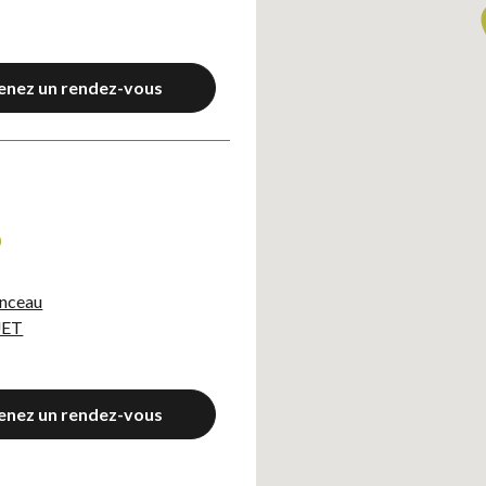
enez un rendez-vous
Axeptio consent
0
enceau
UET
enez un rendez-vous