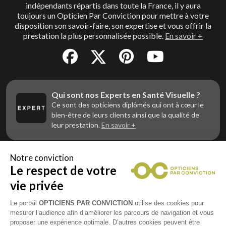
indépendants répartis dans toute la France, il y aura
toujours un Opticien Par Conviction pour mettre à votre
disposition son savoir-faire, son expertise et vous offrir la
prestation la plus personnalisée possible.
En savoir +
Qui sont nos Experts en Santé Visuelle ?
Ce sont des opticiens diplômés qui ont à cœur le
bien-être de leurs clients ainsi que la qualité de
leur prestation.
En savoir +
Notre conviction
Le respect de votre
Vous êtes un professionnel de la vue et
vous souhaitez nous rejoindre ?
vie privée
Contactez Alliance Optic, la centrale d’achats et
d’accompagnement des opticiens indépendants
Le portail
OPTICIENS PAR CONVICTION
utilise des cookies pour
mesurer l’audience afin d’améliorer les parcours de navigation et vous
proposer une expérience optimale. D’autres cookies peuvent être