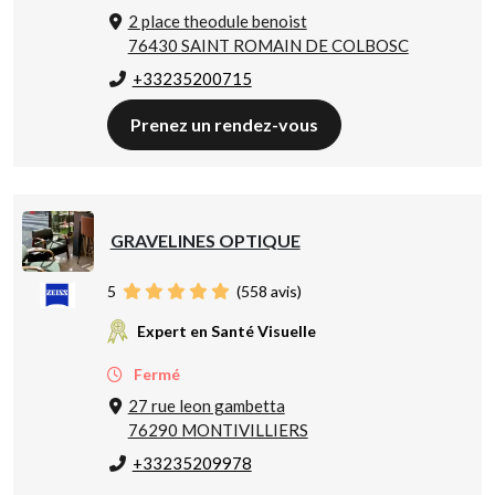
2 place theodule benoist
76430 SAINT ROMAIN DE COLBOSC
+33235200715
Prenez un rendez-vous
GRAVELINES OPTIQUE
5
(
558
avis)
Expert en Santé Visuelle
Fermé
27 rue leon gambetta
76290 MONTIVILLIERS
+33235209978