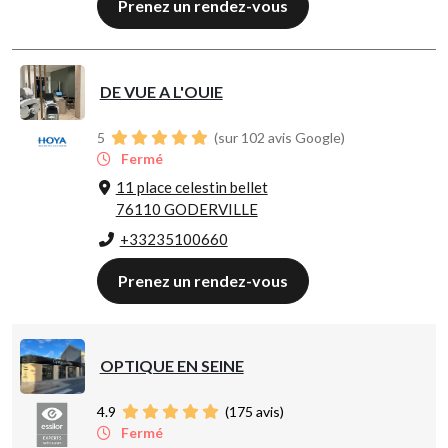
Prenez un rendez-vous
DE VUE A L'OUIE
5
(sur 102 avis Google)
Fermé
11 place celestin bellet
76110 GODERVILLE
+33235100660
Prenez un rendez-vous
OPTIQUE EN SEINE
4.9
(
175
avis)
Fermé