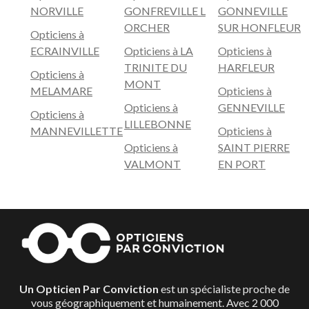
NORVILLE
GONFREVILLE L
GONNEVILLE
ORCHER
SUR HONFLEUR
Opticiens à
ECRAINVILLE
Opticiens à LA
Opticiens à
TRINITE DU
HARFLEUR
Opticiens à
MONT
MELAMARE
Opticiens à
Opticiens à
GENNEVILLE
Opticiens à
LILLEBONNE
MANNEVILLETTE
Opticiens à
Opticiens à
SAINT PIERRE
VALMONT
EN PORT
Un Opticien Par Conviction
est un spécialiste proche de
vous géographiquement et humainement. Avec 2 000