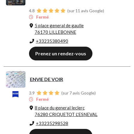
4.8
(sur 11 avis Google)
Fermé
5 place general de gaulle
76170 LILLEBONNE
+33235380490
Prenez un rendez-vous
ENVIE DE VOIR
3.9
(sur 7 avis Google)
Fermé
8 place du general leclerc
76280 CRIQUETOT L'ESNEVAL
+33235298528