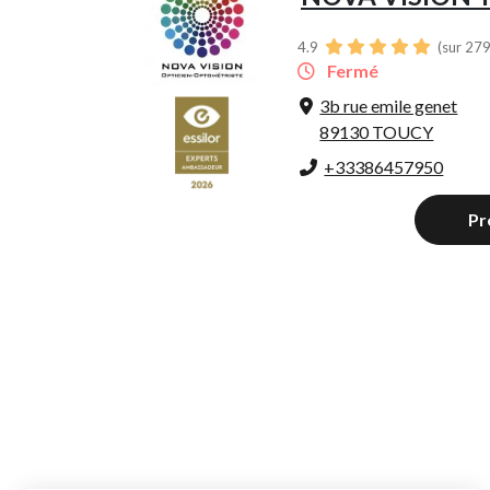
4.9
(sur 279
Fermé
3b rue emile genet
89130 TOUCY
+33386457950
Pr