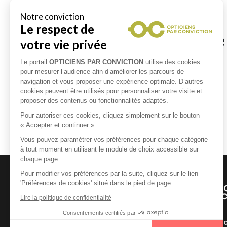
Opticiens à proximité d
Opticiens à NEUFFONTAINES
Opticiens à MOURON SUR YONNE
Opticiens à RUAGES
Opticiens à SAINTE MARIE
Un Opticien Par Convicti