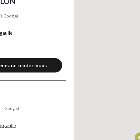
LLON
is Google)
gaulle
enez un rendez-vous
vis Google)
e gaulle