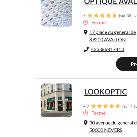
OPTIQUE AVA
5
(sur 36 av
Fermé
17 place du general de 
89200 AVALLON
+33386817413
Pr
LOOKOPTIC
4.9
(sur 7 a
Fermé
30 avenue du general d
58000 NEVERS