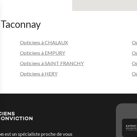
e Taconnay
Opticiens à CHALAUX
Op
Opticiens à EMPURY
O
Opticiens à SAINT FRANCHY
O
Opticiens à HERY
Op
on
est un spécialiste proche de vous