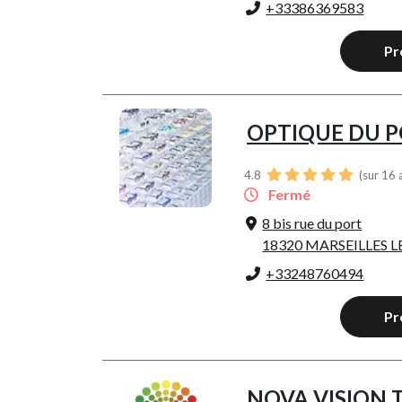
+33386369583
Pr
OPTIQUE DU 
4.8
(sur 16 
Fermé
8 bis rue du port
18320 MARSEILLES 
+33248760494
Pr
NOVA VISION 