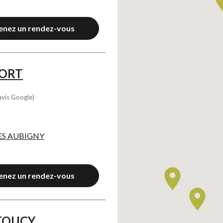
enez un rendez-vous
PORT
avis Google)
LES AUBIGNY
Axeptio consent
enez un rendez-vous
TOUCY