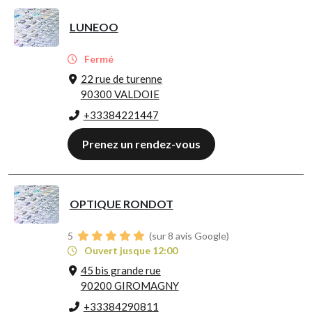
LUNEOO
Fermé
22 rue de turenne
90300 VALDOIE
+33384221447
Prenez un rendez-vous
OPTIQUE RONDOT
5
(sur 8 avis Google)
Ouvert jusque 12:00
45 bis grande rue
90200 GIROMAGNY
+33384290811