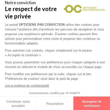
Notre conviction
Le respect de votre
Vous êtes un professionnel de la vue et
vous souhaitez nous rejoindre ?
vie privée
Contactez Alliance Optic, la centrale d’achats et
d’accompagnement des opticiens indépendants
Le portail
OPTICIENS PAR CONVICTION
utilise des cookies pour
mesurer l’audience afin d’améliorer les parcours de navigation et vous
proposer une expérience optimale. D’autres cookies peuvent être
utilisés pour personnaliser votre visite et proposer des contenus ou
fonctionnalités adaptés.
Mentions légales
Pour autoriser ces cookies, cliquez simplement sur le bouton
« Accepter et continuer ».
CGU
Vous pouvez paramétrer vos préférences pour chaque catégorie à tout
moment en utilisant le module de choix accessible sur chaque page.
Politique de confidentialité
Pour modifier vos préférences par la suite, cliquez sur le lien
'Préférences de cookies' situé dans le pied de page.
Contacts
Lire la politique de confidentialité
Consentements certifiés par
2026 © Opticiens Par Conviction. Tous droits
Continuer sans
Accepter et
réservés
Paramétrer
TAGOLSHEIM
CARTE
accepter
continuer