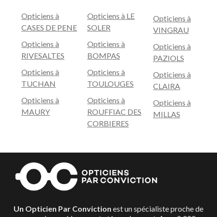
Opticiens à
Opticiens à LE
Opticiens à
CASES DE PENE
SOLER
VINGRAU
Opticiens à
Opticiens à
Opticiens à
RIVESALTES
BOMPAS
PAZIOLS
Opticiens à
Opticiens à
Opticiens à
TUCHAN
TOULOUGES
CLAIRA
Opticiens à
Opticiens à
Opticiens à
MAURY
ROUFFIAC DES
MILLAS
CORBIERES
Un Opticien Par Conviction
est un spécialiste proche de