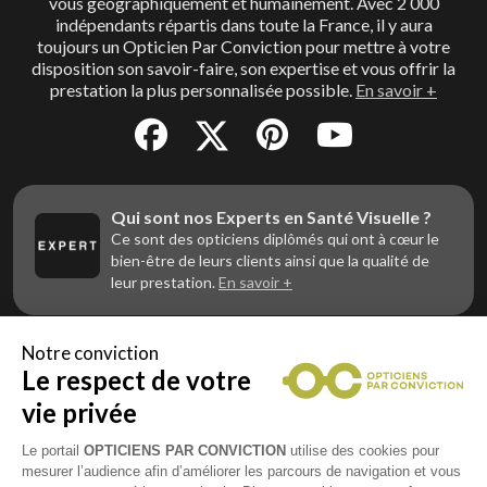
vous géographiquement et humainement. Avec 2 000
indépendants répartis dans toute la France, il y aura
toujours un Opticien Par Conviction pour mettre à votre
disposition son savoir-faire, son expertise et vous offrir la
prestation la plus personnalisée possible.
En savoir +
Qui sont nos Experts en Santé Visuelle ?
Ce sont des opticiens diplômés qui ont à cœur le
bien-être de leurs clients ainsi que la qualité de
leur prestation.
En savoir +
Notre conviction
Le respect de votre
Vous êtes un professionnel de la vue et
vous souhaitez nous rejoindre ?
vie privée
Contactez Alliance Optic, la centrale d’achats et
d’accompagnement des opticiens indépendants
Le portail
OPTICIENS PAR CONVICTION
utilise des cookies pour
mesurer l’audience afin d’améliorer les parcours de navigation et vous