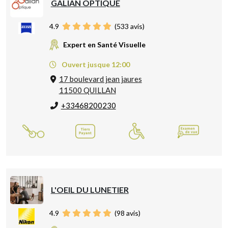
GALIAN OPTIQUE
4.9
(
533
avis)
Expert en Santé Visuelle
Ouvert jusque 12:00
17 boulevard jean jaures
11500 QUILLAN
+33468200230
L'OEIL DU LUNETIER
4.9
(
98
avis)