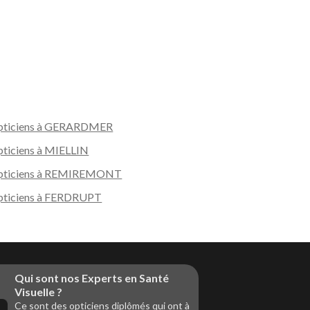
pticiens à GERARDMER
ticiens à MIELLIN
pticiens à REMIREMONT
ticiens à FERDRUPT
Qui sont nos Experts en Santé
Visuelle ?
Ce sont des opticiens diplômés qui ont à