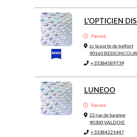
L'OPTICIEN D
Fermé
zc la porte de belfort
90160 BESSONCOU
+33384589739
LUNEOO
Fermé
22 rue de turenne
90300 VALDOIE
+33384221447