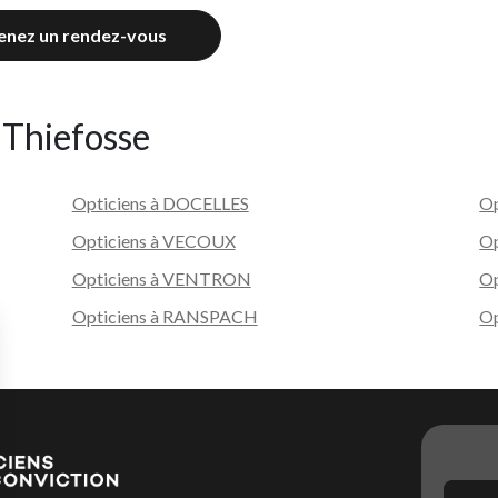
enez un rendez-vous
 Thiefosse
Opticiens à DOCELLES
O
Opticiens à VECOUX
Op
Opticiens à VENTRON
O
Opticiens à RANSPACH
Op