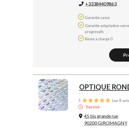
+33384409863
Garantie casse
Garantie adaptation verres
progressifs
Reste à charge 0
Pr
OPTIQUE RON
5
(sur 8 avi
Fermé
45 bis grande rue
90200 GIROMAGNY