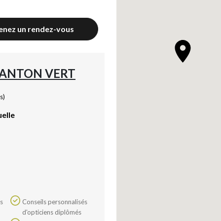
enez un rendez-vous
CANTON VERT
s)
uelle
Conseils personnalisés
Axeptio consent
d'opticiens diplômés