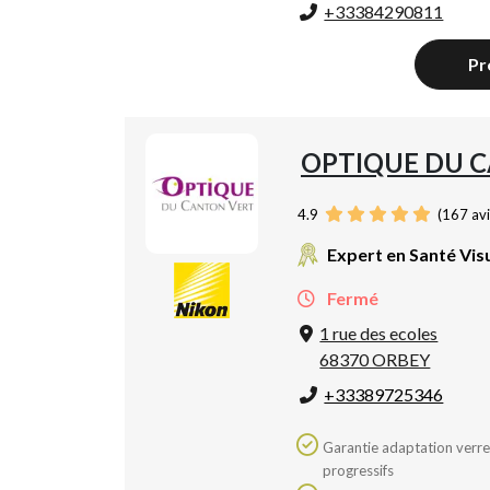
+33384290811
Pr
OPTIQUE DU 
4.9
(
167
avi
Expert en Santé Vis
Fermé
1 rue des ecoles
68370 ORBEY
+33389725346
Garantie adaptation verres
progressifs