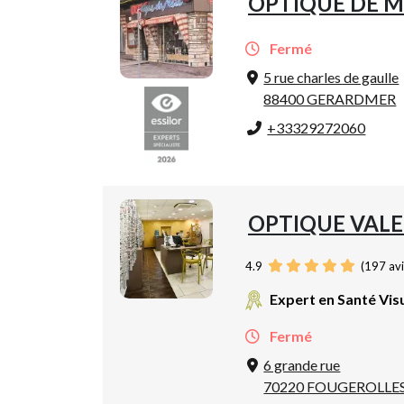
OPTIQUE DE M
Fermé
5 rue charles de gaulle
88400 GERARDMER
+33329272060
OPTIQUE VALE
4.9
(
197
avi
Expert en Santé Vis
Fermé
6 grande rue
70220 FOUGEROLLE