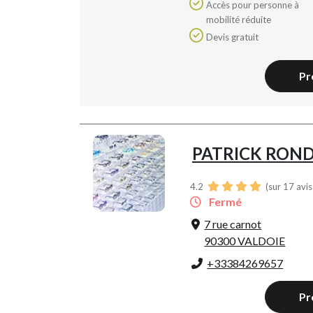
Accès pour personne à
mobilité réduite
Devis gratuit
Pr
PATRICK ROND
4.2
(sur 17 avi
Fermé
7 rue carnot
90300 VALDOIE
+33384269657
Pr