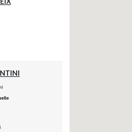
EIX
NTINI
s)
uelle
S