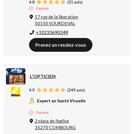
4.8
(
31
avis)
Fermé
17 rue de la liberation
50150 SOURDEVAL
+33233690249
Prenez un rendez-vous
L'OPTICIEN
4.9
(
249
avis)
Expert en Santé Visuelle
Fermé
2 place de l'eglise
35270 COMBOURG