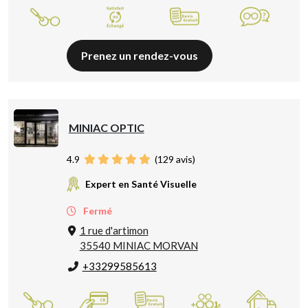
Prenez un rendez-vous
MINIAC OPTIC
4.9
(
129
avis)
Expert en Santé Visuelle
Fermé
1 rue d'artimon
35540 MINIAC MORVAN
+33299585613