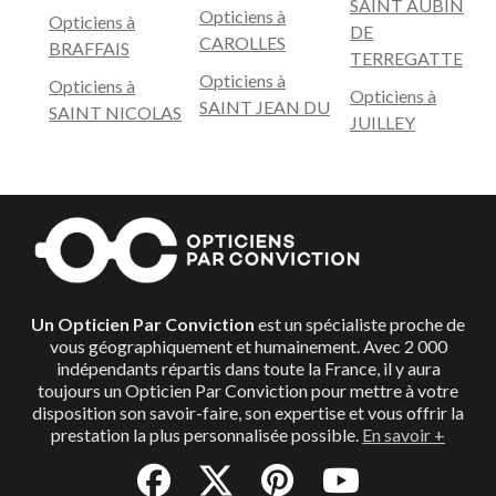
SAINT AUBIN
Opticiens à
Opticiens à
Trouver l’opticien adapté à votre budget
DE
CAROLLES
BRAFFAIS
TERREGATTE
Le but des Opticiens Par Conviction n’est pas de vous
Opticiens à
Opticiens à
vendre des lunettes, mais de répondre en priorité à
Opticiens à
SAINT JEAN DU
SAINT NICOLAS
votre besoin de santé. Ils vous garantissent une
JUILLEY
transparence des prix, en vous proposant les produits
adaptés, de grande qualité, pour le budget qui vous
correspond.
Un Opticien Par Conviction
est un spécialiste proche de
vous géographiquement et humainement. Avec 2 000
indépendants répartis dans toute la France, il y aura
toujours un Opticien Par Conviction pour mettre à votre
disposition son savoir-faire, son expertise et vous offrir la
prestation la plus personnalisée possible.
En savoir +