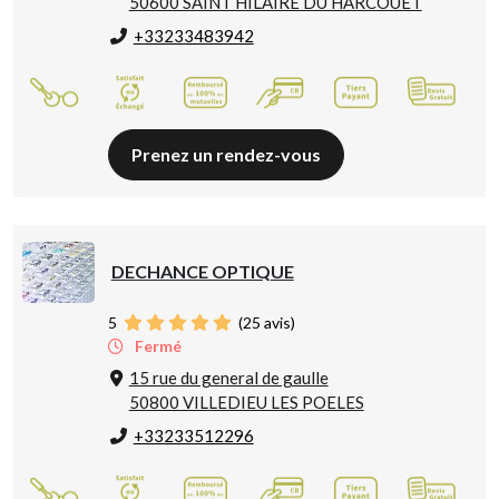
50600 SAINT HILAIRE DU HARCOUET
+33233483942
Prenez un rendez-vous
DECHANCE OPTIQUE
5
(
25
avis)
Fermé
15 rue du general de gaulle
50800 VILLEDIEU LES POELES
+33233512296