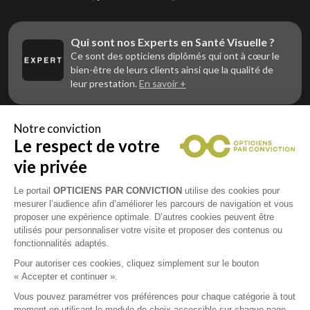
Qui sont nos Experts en Santé Visuelle ?
Ce sont des opticiens diplômés qui ont à cœur le
bien-être de leurs clients ainsi que la qualité de
leur prestation.
En savoir +
Notre conviction
Le respect de votre
Vous êtes un professionnel de la vue et
vous souhaitez nous rejoindre ?
vie privée
Contactez Alliance Optic, la centrale d’achats et
d’accompagnement des opticiens indépendants
Le portail
OPTICIENS PAR CONVICTION
utilise des cookies pour
mesurer l’audience afin d’améliorer les parcours de navigation et vous
proposer une expérience optimale. D’autres cookies peuvent être
utilisés pour personnaliser votre visite et proposer des contenus ou
fonctionnalités adaptés.
Mentions légales
Pour autoriser ces cookies, cliquez simplement sur le bouton
« Accepter et continuer ».
CGU
Vous pouvez paramétrer vos préférences pour chaque catégorie à tout
moment en utilisant le module de choix accessible sur chaque page.