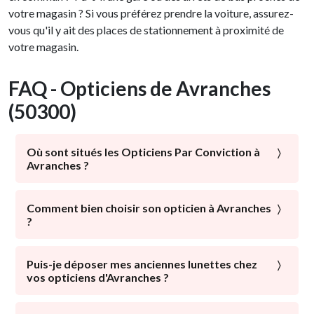
votre magasin ? Si vous préférez prendre la voiture, assurez-
vous qu'il y ait des places de stationnement à proximité de
votre magasin.
FAQ - Opticiens de Avranches
(50300)
Où sont situés les Opticiens Par Conviction à
Avranches ?
À proximité du centre-ville, des commerces locaux : les
Opticiens Par Conviction sont présents dans les
Comment bien choisir son opticien à Avranches
?
quartiers d'Avranches. Avec ou sans parking, avec un
service optométrie : choisissez l'opticien avranchinais
La santé visuelle est l’élément majeur qui doit être mis
qui vous correspond !
en avant par un opticien. Un expert de la vision doit
Puis-je déposer mes anciennes lunettes chez
vos opticiens d'Avranches ?
mettre tout son savoir-faire à votre disposition afin
d’améliorer votre vue de manière optimale.
Pour leur offrir une nouvelle vie, en faire don à ceux qui