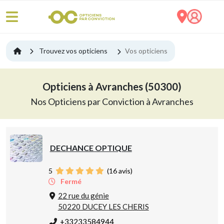
Trouvez vos opticiens
Vos opticiens
Opticiens à Avranches (50300)
Nos Opticiens par Conviction à Avranches
DECHANCE OPTIQUE
5
(
16
avis)
Fermé
22 rue du génie
50220 DUCEY LES CHERIS
+33233584944