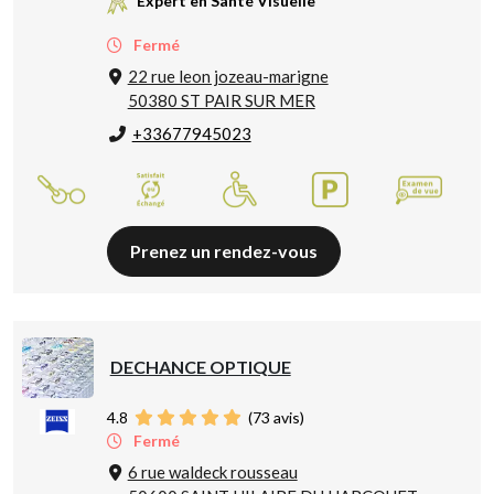
Expert en Santé Visuelle
Fermé
22 rue leon jozeau-marigne
50380 ST PAIR SUR MER
+33677945023
Prenez un rendez-vous
DECHANCE OPTIQUE
4.8
(
73
avis)
Fermé
6 rue waldeck rousseau