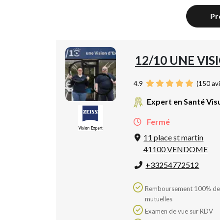
Pr
12/10 UNE VIS
4.9
(
150
avi
Expert en Santé Vis
Fermé
11 place st martin
41100 VENDOME
+33254772512
Remboursement 100% des
mutuelles
Examen de vue sur RDV