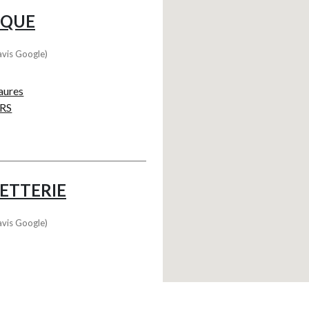
IQUE
avis Google)
jaures
URS
NETTERIE
avis Google)