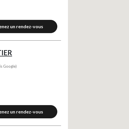
enez un rendez-vous
IER
is Google)
enez un rendez-vous