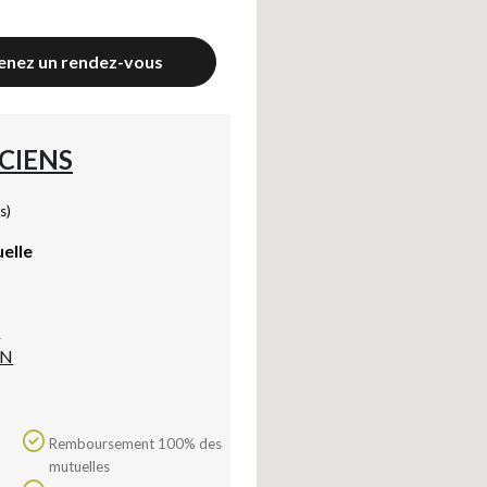
enez un rendez-vous
CIENS
s)
uelle
n
IN
Remboursement 100% des
mutuelles