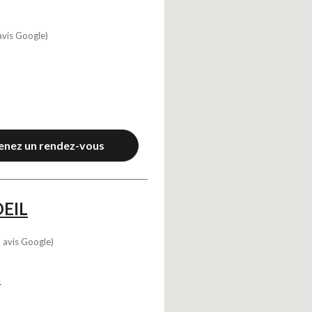
avis Google)
enez un rendez-vous
OEIL
 avis Google)
5