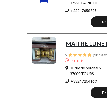
37520 LA RICHE
+33247658725
Pr
MAITRE LUNET
5
(sur 40 av
Fermé
30 rue de bordeaux
37000 TOURS
+33247204169
Pr