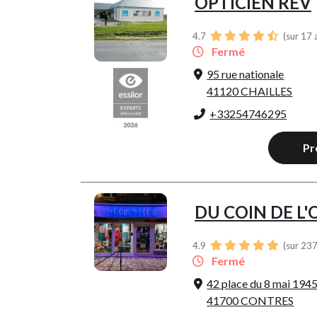
OPTICIEN REV
4.7
(sur 17 
Fermé
95 rue nationale
41120 CHAILLES
+33254746295
Pr
DU COIN DE L'
4.9
(sur 237
Fermé
42 place du 8 mai 194
41700 CONTRES