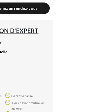
enez un rendez-vous
ION D'EXPERT
s)
uelle
Garantie casse
Tiers payant mutuelles
agréées