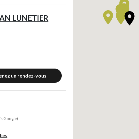
SAN LUNETIER
enez un rendez-vous
is Google)
ches
Axeptio consent