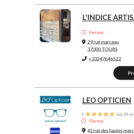
L'INDICE ARTI
Fermé
29 rue marceau
37000 TOURS
+33247646522
Pr
LEO OPTICIEN
5
(sur 39 av
Fermé
42 rue des hautes mar