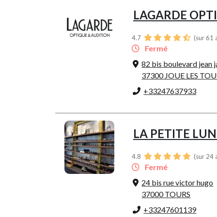
LAGARDE OPT
4.7
(sur 61 
Fermé
82 bis boulevard jean 
37300 JOUE LES TO
+33247637933
LA PETITE LU
4.8
(sur 24 
Fermé
24 bis rue victor hugo
37000 TOURS
+33247601139