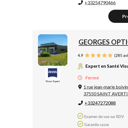
+33254790466
Pr
GEORGES OPTI
4.9
(
285
avi
Expert en Santé Vis
Fermé
1 rue jean-marie boivi
37550 SAINT AVERT
+33247272088
Examen de vue sur RDV
Garantie casse