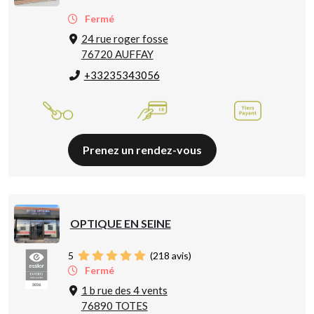
Fermé
24 rue roger fosse
76720 AUFFAY
+33235343056
Prenez un rendez-vous
OPTIQUE EN SEINE
5
(
218
avis)
Fermé
1 b rue des 4 vents
76890 TOTES