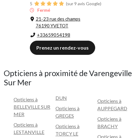
5
(sur 9 avis Google)
Fermé
21-23 rue des champs
76190 YVETOT
+33659054198
Prenez un rendez-vous
Opticiens à proximité de Varengeville
Sur Mer
DUN
Opticiens à
Opticiens à
BELLEVILLE SUR
Opticiens à
AUPPEGARD
MER
GREGES
Opticiens à
Opticiens à
Opticiens à
BRACHY
LESTANVILLE
TORCY LE
Opticiens à