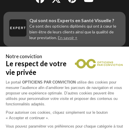
Qui sont nos Experts en Santé Visuelle ?
Ce sont des opticiens diplômés qui ont à cœur le
bien-être de leurs clients ainsi que la qualité de
leur prestation.
En savoir +
Notre conviction
Le respect de votre
Vous êtes un professionnel de la vue et
vous souhaitez nous rejoindre ?
vie privée
Contactez Alliance Optic, la centrale d’achats et
d’accompagnement des opticiens indépendants
Le portail
OPTICIENS PAR CONVICTION
utilise des cookies pour
mesurer l’audience afin d’améliorer les parcours de navigation et vous
proposer une expérience optimale. D’autres cookies peuvent être
utilisés pour personnaliser votre visite et proposer des contenus ou
fonctionnalités adaptés.
Mentions légales
Pour autoriser ces cookies, cliquez simplement sur le bouton
« Accepter et continuer ».
CGU
Vous pouvez paramétrer vos préférences pour chaque catégorie à tout