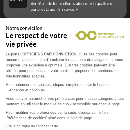
bien-être de leurs clients ainsi que la qualité de
leur prestation.
En savoir +
Notre conviction
Le respect de votre
Vous êtes un professionnel de la vue et
vous souhaitez nous rejoindre ?
vie privée
Contactez Alliance Optic, la centrale d’achats et
d’accompagnement des opticiens indépendants
Le portail
OPTICIENS PAR CONVICTION
utilise des cookies pour
mesurer l’audience afin d’améliorer les parcours de navigation et vous
proposer une expérience optimale. D’autres cookies peuvent être
utilisés pour personnaliser votre visite et proposer des contenus ou
fonctionnalités adaptés.
Mentions légales
Pour autoriser ces cookies, cliquez simplement sur le bouton
« Accepter et continuer ».
CGU
Vous pouvez paramétrer vos préférences pour chaque catégorie à tout
moment en utilisant le module de choix accessible sur chaque page.
Politique de confidentialité
Pour modifier vos préférences par la suite, cliquez sur le lien
'Préférences de cookies' situé dans le pied de page.
Contacts
Lire la politique de confidentialité