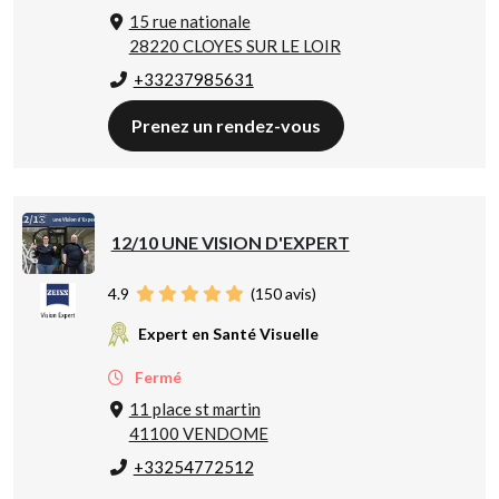
15 rue nationale
28220 CLOYES SUR LE LOIR
+33237985631
Prenez un rendez-vous
12/10 UNE VISION D'EXPERT
4.9
(
150
avis)
Expert en Santé Visuelle
Fermé
11 place st martin
41100 VENDOME
+33254772512