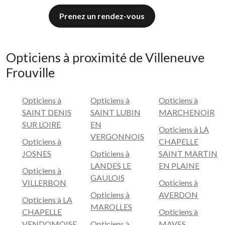
Prenez un rendez-vous
Opticiens à proximité de Villeneuve
Frouville
Opticiens à
Opticiens à
Opticiens à
SAINT DENIS
SAINT LUBIN
MARCHENOIR
SUR LOIRE
EN
Opticiens à LA
VERGONNOIS
Opticiens à
CHAPELLE
JOSNES
Opticiens à
SAINT MARTIN
LANDES LE
EN PLAINE
Opticiens à
GAULOIS
VILLERBON
Opticiens à
Opticiens à
AVERDON
Opticiens à LA
MAROLLES
CHAPELLE
Opticiens à
VENDOMOISE
Opticiens à
MAVES