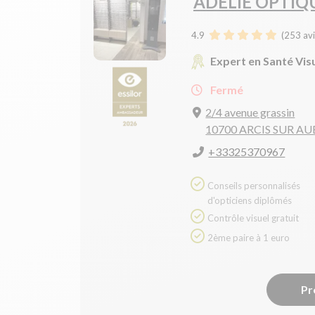
ADELIE OPTIQ
4.9
(
253
avi
Expert en Santé Vis
Fermé
2/4 avenue grassin
10700 ARCIS SUR AU
+33325370967
Conseils personnalisés
d'opticiens diplômés
Contrôle visuel gratuit
2ème paire à 1 euro
Pr