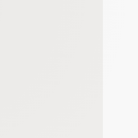
bout de code que nous fourni Facebook nous permet de poursuivre nos échanges
 d'un site web en enregistrant les actions qu'ils effectuent, afin de détecter le
e web, telles que le nombre de visites, le temps moyen passé sur le site web et 
es indicateurs comme l’affluence, les produits les plus consultés, ou encore la