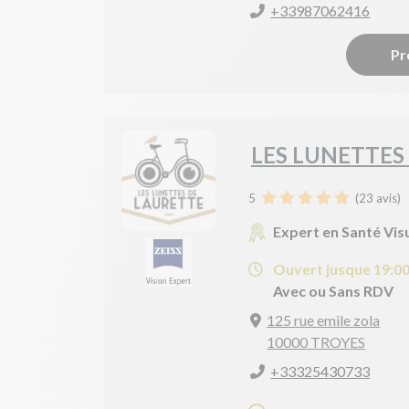
+33987062416
Pr
LES LUNETTES
5
(
23
avis)
Expert en Santé Vis
Ouvert jusque 19:0
Avec ou Sans RDV
125 rue emile zola
10000 TROYES
+33325430733