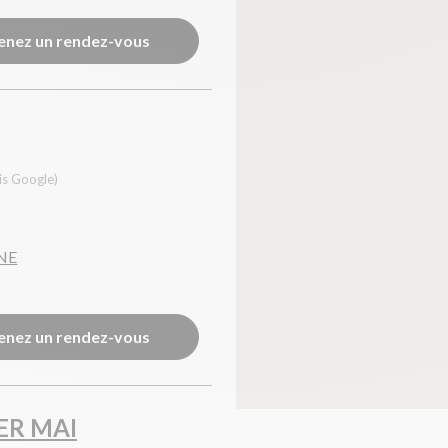
enez un rendez-vous
is Google)
INE
enez un rendez-vous
ER MAI