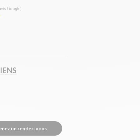
avis Google)
0
IENS
enez un rendez-vous