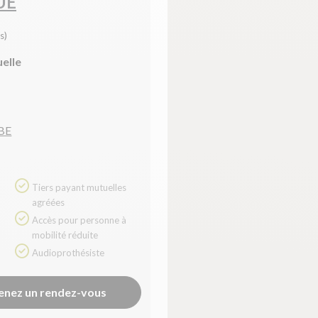
UE
s)
uelle
BE
Tiers payant mutuelles
agréées
Accès pour personne à
mobilité réduite
Audioprothésiste
enez un rendez-vous