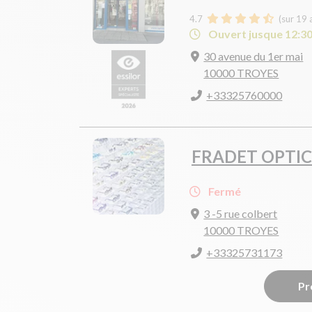
4.7
(sur 19 
Ouvert jusque 12:3
30 avenue du 1er mai
10000 TROYES
+33325760000
FRADET OPTIC
Fermé
3 -5 rue colbert
10000 TROYES
+33325731173
Pr