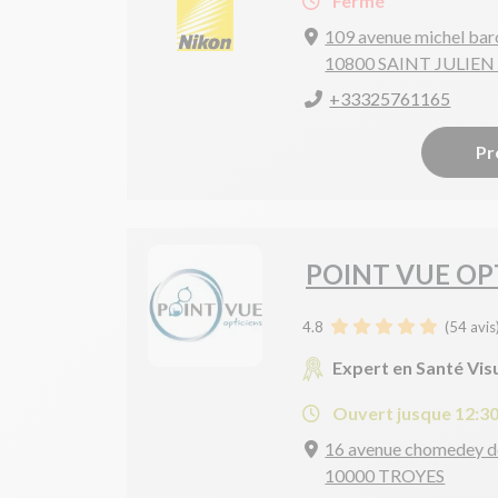
Fermé
109 avenue michel bar
10800 SAINT JULIEN 
+33325761165
Pr
POINT VUE OP
4.8
(
54
avis
Expert en Santé Vis
Ouvert jusque 12:3
16 avenue chomedey d
10000 TROYES