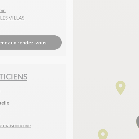
oin
LES VILLAS
enez un rendez-vous
TICIENS
)
uelle
0
e maisonneuve