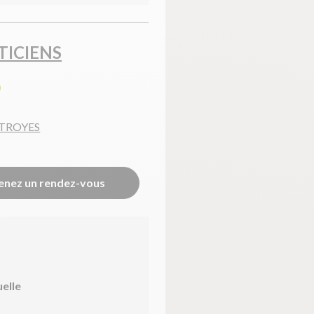
TICIENS
0
 TROYES
enez un rendez-vous
uelle