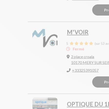
Pr
M'VOIR
5
(sur 53 av
Fermé
2 place croala
10170 MERY SUR SE
+33325391057
Pr
OPTIQUE DU 1