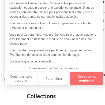
En plus de ça, mes verres ont été montés à une vite
confiance !
Nathalie Malbesin
le 25/07/2026
Patron très sympathique, a prit le temps de resserr
Christophe Fabre
le 18/07/2026
Très bon accueil Petite réparation faite de suite
patrick Duprez
le 15/07/2026
Je recommande cet opticien pour son accueil chale
Collections