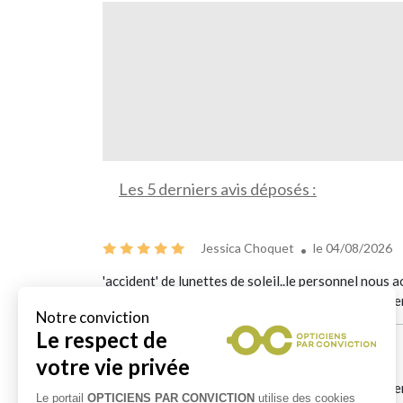
Les 5 derniers avis déposés :
Jessica Choquet
le 04/08/2026
'accident' de lunettes de soleil..le personnel nous 
service .. si rare de nos jours qu'il nous semble ess
Villar Iris
le 28/07/2026
Accueil et service 5 étoiles ! Un grand merci à la v