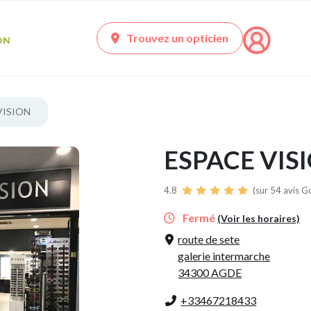
Trouvez un opticien
VISION
ESPACE VIS
4.8
(sur 54 avis G
Fermé
(Voir les horaires)
route de sete
galerie intermarche
34300 AGDE
+33467218433