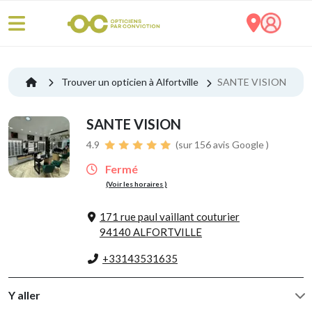
Trouver un opticien à Alfortville
SANTE VISION
SANTE VISION
4.9
(sur 156 avis Google )
Fermé
(Voir les horaires )
171 rue paul vaillant couturier
94140 ALFORTVILLE
+33143531635
Y aller