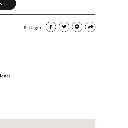
s
Partager
lients