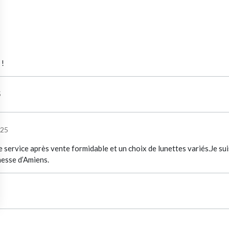
 !
5
025
e service après vente formidable et un choix de lunettes variés.Je suis 
hesse d’Amiens.