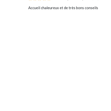
Accueil chaleureux et de très bons conseils
Un Opticien Par Convicti
géographiquement et humai
répartis dans toute la France
Conviction pour mettre à vot
expertise et vous offrir la p