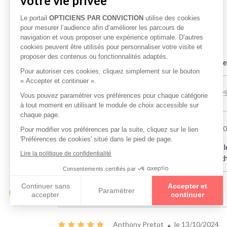
Les 5 derniers avis déposés :
B.B
le 08/07/2026
Accueil et service au top, une institution amienoise
Thibault Marchand
le 04/07/202
Pierre-Louis Pelletier
le 01/07/2
Le meilleur opticien d’Amiens.L’accueil du client et l
ses vrais commerçants traditionnels qui font la ric
Lorraine Darras
le 11/01/2025
Anthony Pretot
le 13/10/2024