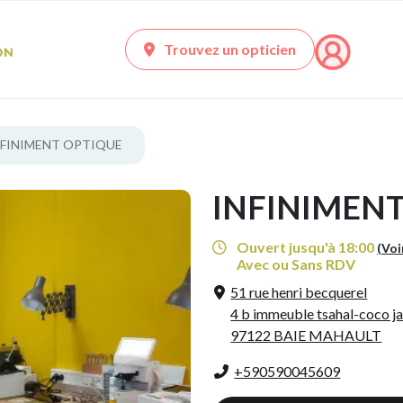
Trouvez un opticien
NFINIMENT OPTIQUE
INFINIMEN
Ouvert jusqu'à 18:00
(Voi
Avec ou Sans RDV
51 rue henri becquerel
4 b immeuble tsahal-coco ja
97122 BAIE MAHAULT
+590590045609