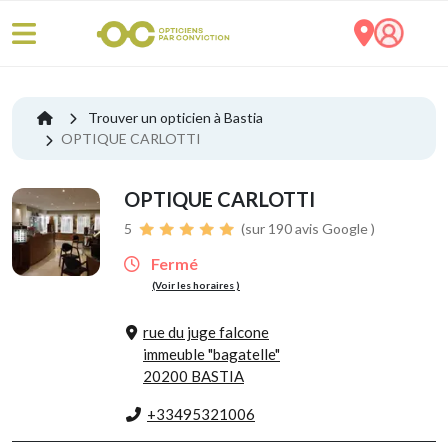
Trouver un opticien à Bastia
OPTIQUE CARLOTTI
OPTIQUE CARLOTTI
5
(sur 190 avis Google )
Fermé
(Voir les horaires )
rue du juge falcone
immeuble "bagatelle"
20200 BASTIA
+33495321006