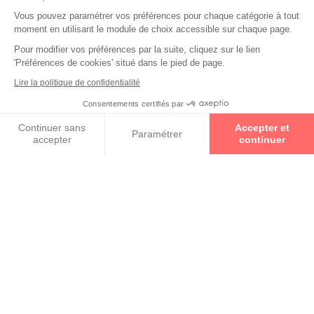
Vous pouvez paramétrer vos préférences pour chaque catégorie à tout
Collections
moment en utilisant le module de choix accessible sur chaque page.
Pour modifier vos préférences par la suite, cliquez sur le lien
DIOR
'Préférences de cookies' situé dans le pied de page.
Lire la politique de confidentialité
RAY-BAN
Consentements certifiés par
Prenez un rendez-vous
Continuer sans
Accepter et
Paramétrer
accepter
continuer
SILHOUETTE
Axeptio consent
Plateforme de Gestion du Consentement : Personnalisez vos O
Notre plateforme vous permet d'adapter et de gérer vos paramètr
RETOUR VERS LA LISTE DES
RÉSULTATS