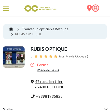
Trouver un opticien à Bethune
RUBIS OPTIQUE
RUBIS OPTIQUE
5
(sur 4 avis Google )
Fermé
(Voir les horaires )
47 rue albert 1er
62400 BETHUNE
+33981935825
Y aller