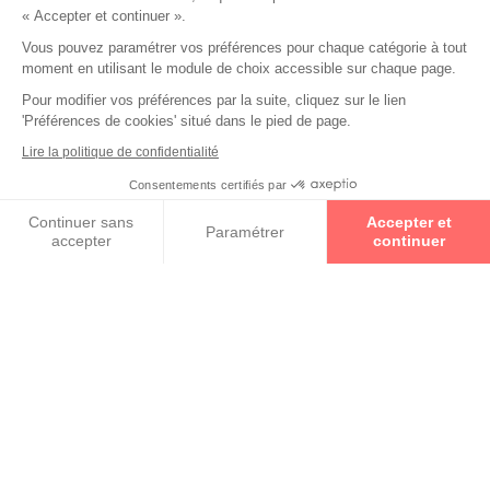
« Accepter et continuer ».
Vous pouvez paramétrer vos préférences pour chaque catégorie à tout
moment en utilisant le module de choix accessible sur chaque page.
Collections
Pour modifier vos préférences par la suite, cliquez sur le lien
'Préférences de cookies' situé dans le pied de page.
CAROLINE ABRAM
Lire la politique de confidentialité
Consentements certifiés par
ANNE & VALENTIN
Prenez un rendez-vous
Continuer sans
Accepter et
Paramétrer
accepter
continuer
LAFONT POUR LES ENFANTS
Axeptio consent
Plateforme de Gestion du Consentement : Personnalisez vos O
Notre plateforme vous permet d'adapter et de gérer vos paramètr
RETOUR VERS LA LISTE DES