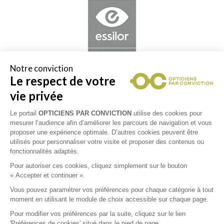
Notre conviction
Le respect de votre
vie privée
Les partenaires Essilor Experts sont des opticiens experts
de la vision. Ils vous font bénéficier à la fois de leur
Le portail
OPTICIENS PAR CONVICTION
utilise des cookies pour
expertise, de l'innovation, mais aussi de la qualité des
mesurer l’audience afin d’améliorer les parcours de navigation et vous
proposer une expérience optimale. D’autres cookies peuvent être
verres Essilor®. Le label Essilor Experts Spécialiste vous
utilisés pour personnaliser votre visite et proposer des contenus ou
permet de retrouver chez votre opticien des verres
fonctionnalités adaptés.
Essilor personnalisés qui répondent à tous vos besoins de
correction, de protection et de prévention de votre vue.
Pour autoriser ces cookies, cliquez simplement sur le bouton
« Accepter et continuer ».
Vous pouvez paramétrer vos préférences pour chaque catégorie à tout
moment en utilisant le module de choix accessible sur chaque page.
Pour modifier vos préférences par la suite, cliquez sur le lien
'Préférences de cookies' situé dans le pied de page.