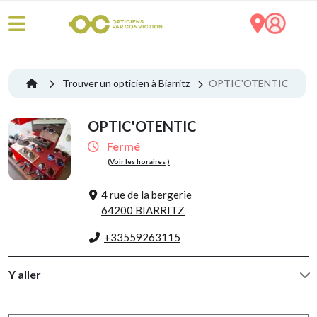
Trouver un opticien à Biarritz
OPTIC'OTENTIC
OPTIC'OTENTIC
Fermé
(Voir les horaires )
4 rue de la bergerie
64200 BIARRITZ
+33559263115
Y aller