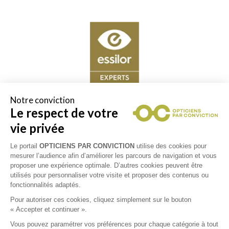
Notre conviction
Le respect de votre
Les partenaires Essilor Experts sont des opticiens experts
vie privée
de la vision. Ils vous font bénéficier à la fois de leur
expertise, de l'innovation, mais aussi de la qualité des
Le portail
OPTICIENS PAR CONVICTION
utilise des cookies pour
verres Essilor®. Le label Essilor Experts Ambassadeur
mesurer l’audience afin d’améliorer les parcours de navigation et vous
proposer une expérience optimale. D’autres cookies peuvent être
vous permet de retrouver chez votre opticien les
utilisés pour personnaliser votre visite et proposer des contenus ou
technologies exclusives Essilor alliées à une analyse
fonctionnalités adaptés.
détaillée de vos besoins visuels pour des verres Essilor
Pour autoriser ces cookies, cliquez simplement sur le bouton
sur-mesure qui répondent à tous vos besoins de
« Accepter et continuer ».
correction, de protection et de prévention de votre vue.
Vous pouvez paramétrer vos préférences pour chaque catégorie à tout