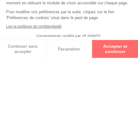
moment en utilisant le module de choix accessible sur chaque page.
Pour modifier vos préférences par la suite, cliquez sur le lien
'Préférences de cookies' situé dans le pied de page.
Lire la politique de confidentialité
Consentements certifiés par
Prenez un rendez-vous
Continuer sans
Accepter et
Paramétrer
accepter
continuer
RETOUR VERS LA LISTE DES
Axeptio consent
Plateforme de Gestion du Consentement : Personnalisez vos O
RÉSULTATS
Notre plateforme vous permet d'adapter et de gérer vos paramètr
Un Opticien Par Conviction
est un spécialiste proche de
vous géographiquement et humainement. Avec 2 000
indépendants répartis dans toute la France, il y aura
toujours un Opticien Par Conviction pour mettre à votre