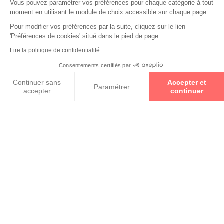
Vous pouvez paramétrer vos préférences pour chaque catégorie à tout
Collections
moment en utilisant le module de choix accessible sur chaque page.
Pour modifier vos préférences par la suite, cliquez sur le lien
LINDBERG
'Préférences de cookies' situé dans le pied de page.
Lire la politique de confidentialité
MATSUDA
Consentements certifiés par
Prenez un rendez-vous
Continuer sans
Accepter et
Paramétrer
MICHEL HENAU
accepter
continuer
Axeptio consent
Plateforme de Gestion du Consentement : Personnalisez vos O
Notre plateforme vous permet d'adapter et de gérer vos paramètr
RETOUR VERS LA LISTE DES
RÉSULTATS