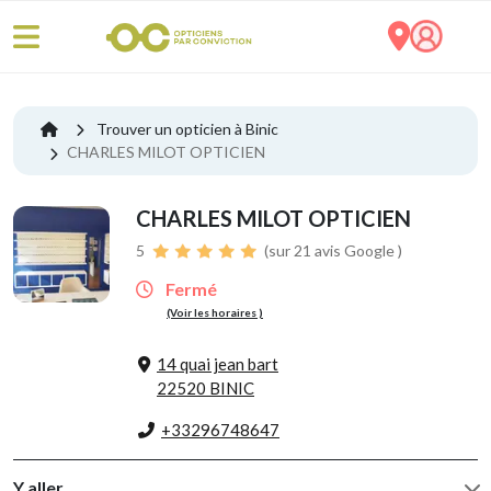
Trouver un opticien à Binic
CHARLES MILOT OPTICIEN
CHARLES MILOT OPTICIEN
5
(sur 21 avis Google )
Fermé
(Voir les horaires )
14 quai jean bart
22520 BINIC
+33296748647
Y aller